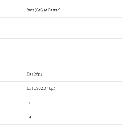
8ms (GtG at Faster)
Да (2бр.)
Да (USB2.0 1бр.)
He
Не