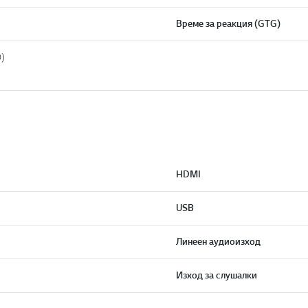
Време за реакция (GTG)
D)
HDMI
USB
Линеен аудиоизход
Изход за слушалки