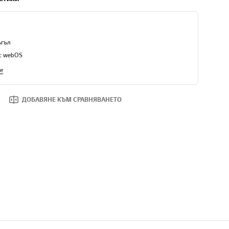
ъгъл
 с webOS
е
ДОБАВЯНЕ КЪМ СРАВНЯВАНЕТО