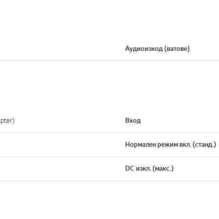
Аудиоизход (ватове)
pter)
Вход
Нормален режим вкл. (станд.)
DC изкл. (макс.)