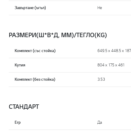
Завъртане (ъгъл)
He
РАЗМЕРИ(Ш*B*Д, MM)/ТЕГЛО(KG)
Комплект (със стойка)
649.5 x 448.5 x 187
Кутия
804 x 175 x 461
Комплект (без стойка)
3.53
СТАНДАРТ
Erp
Да