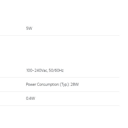
5W
100~240Vac, 50/60Hz
Power Consumption: (Typ.): 28W
0.4W