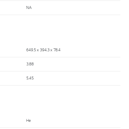
NA
649.5 x 394.3 x 78.4
3.88
5.45
He