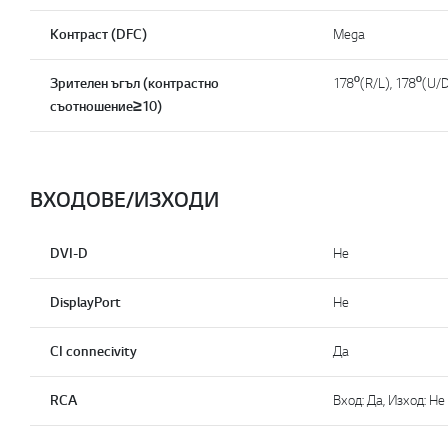
Kонтраст (DFC)
Mega
Зрителен ъгъл (контрастно
178º(R/L), 178º(U/
съотношение≥10)
ВХОДОВЕ/ИЗХОДИ
DVI-D
Не
DisplayPort
Не
CI connecivity
Да
RCA
Вход: Да, Изход: He