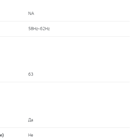
NA
58Hz~62Hz
63
Да
е)
Не