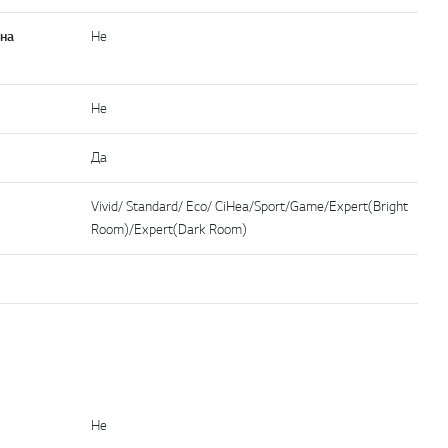
 на
He
He
Да
Vivid/ Standard/ Eco/ CiHea/Sport/Game/Expert(Bright
Room)/Expert(Dark Room)
He