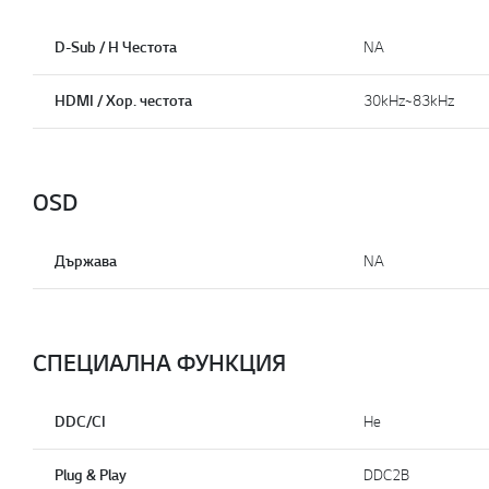
D-Sub / H Честота
NA
HDMI / Хор. честота
30kHz~83kHz
OSD
Държава
NA
СПЕЦИАЛНА ФУНКЦИЯ
DDC/CI
He
Plug & Play
DDC2B