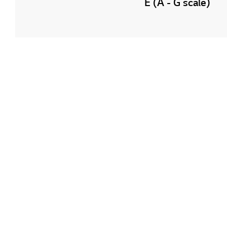
E (A - G scale)