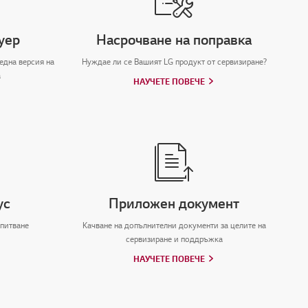
уер
Насрочване на поправка
една версия на
Нуждае ли се Вашият LG продукт от сервизиране?
а
НАУЧЕТЕ ПОВЕЧЕ
ус
Приложен документ
апитване
Качване на допълнителни документи за целите на
сервизиране и поддръжка
НАУЧЕТЕ ПОВЕЧЕ