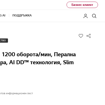
Бизнес клиент
G AI
ПОДДРЪЖКА
Моят LG
Търс
w
СТВО
i
s
с. 1200 оборота/мин, Перална
h
ра, AI DD™ технология, Slim
ктов информационен лист