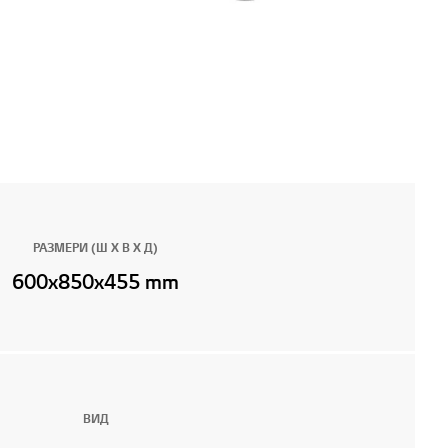
РАЗМЕРИ (Ш Х В Х Д)
600x850x455 mm
ВИД