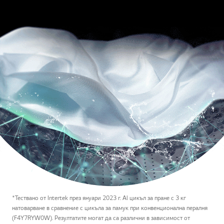
*Тествано от Intertek през януари 2023 г. Al цикъл за пране с 3 кг
натоварване в сравнение с цикъла за памук при конвенционална пералня
(F4Y7RYW0W). Резултатите могат да са различни в зависимост от