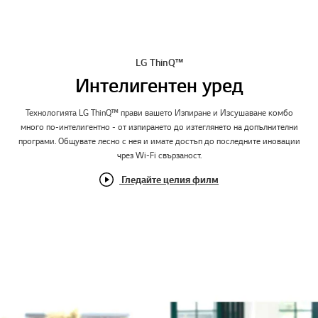
LG ThinQ™
Интелигентен уред
Технологията LG ThinQ™ прави вашето Изпиране и Изсушаване комбо
много по-интелигентно - от изпирането до изтеглянето на допълнителни
програми. Общувате лесно с нея и имате достъп до последните иновации
чрез Wi-Fi свързаност.
Гледайте целия филм