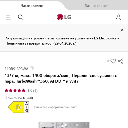
Частен клиент
Бизнес клиент
Menu
Търсене
Моят L
Clo
Актуализации на условията за ползване на услугите на LG Electronics и
Политиката за поверителност (29.04.2026 г.)
0
s
F4DR913P3WA
u
13/7 кг, макс. 1400 оборота/мин., Пералня със сушилня с
m
пара, TurboWash™360, AI DD™ и WiFi
m
5.0 (1)
a
Писане на отзив
r
y
Продуктов информационен лист
-
w
i