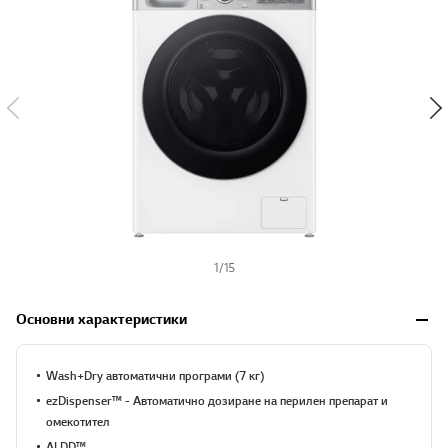
s
h
1
/
15
Основни характеристики
Wash+Dry автоматични програми (7 кг)
ezDispenser™ - Автоматично дозиране на перилен препарат и
омекотител
AI DD™