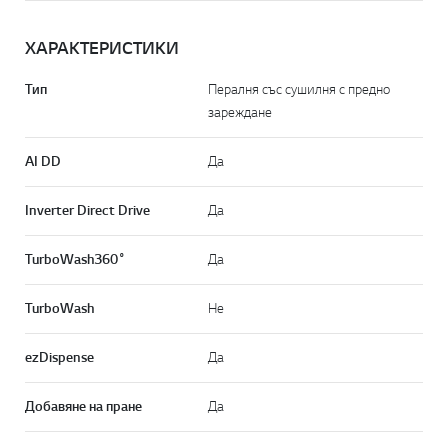
ХАРАКТЕРИСТИКИ
Тип
Пералня със сушилня с предно
зареждане
AI DD
Да
Inverter Direct Drive
Да
TurboWash360˚
Да
TurboWash
Не
ezDispense
Да
Добавяне на пране
Да