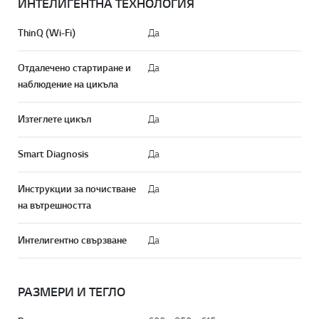
ИНТЕЛИГЕНТНА ТЕХНОЛОГИЯ
ThinQ (Wi-Fi)
Да
Отдалечено стартиране и
Да
наблюдение на цикъла
Online Chat
Изтеглете цикъл
Да
Smart Diagnosis
Да
Инструкции за почистване
Да
на вътрешността
Интелигентно свързване
Да
Към н
РАЗМЕРИ И ТЕГЛО