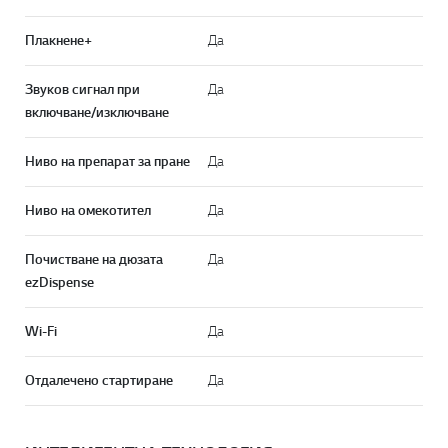
Плакнене+
Да
Звуков сигнал при
Да
включване/изключване
Ниво на препарат за пране
Да
Ниво на омекотител
Да
Почистване на дюзата
Да
ezDispense
Wi-Fi
Да
Отдалечено стартиране
Да