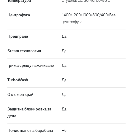
Температура
Студена/20/30/40/60/95℃
Центрофуга
1400/1200/1000/800/400/Без
центрофуга
Предпране
Да
Steam технология
Да
Грижа срещу намачкване
Да
TurboWash
Да
Отложен край
Да
Защитна блокировка за
Да
деца
Почистване на барабана
Не