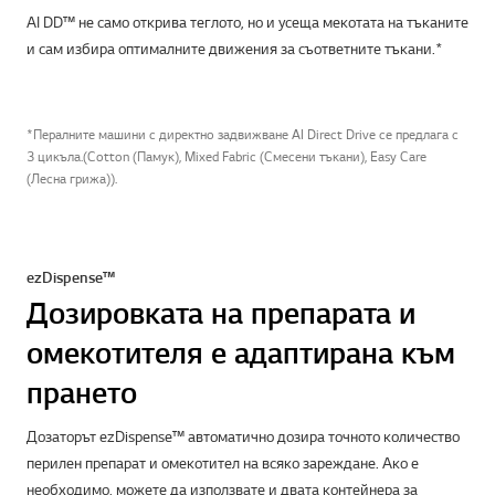
AI DD™ не само открива теглото, но и усеща мекотата на тъканите
и сам избира оптималните движения за съответните тъкани.*
*Пералните машини с директно задвижване AI Direct Drive се предлага с
3 цикъла.(Cotton (Памук), Mixed Fabric (Смесени тъкани), Easy Care
(Лесна грижа)).
ezDispense™
Дозировката на препарата и
омекотителя е адаптирана към
прането
Дозаторът ezDispense™ автоматично дозира точното количество
перилен препарат и омекотител на всяко зареждане. Ако е
необходимо, можете да използвате и двата контейнера за