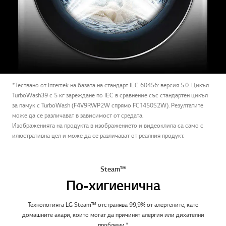
*Тествано от Intertek на базата на стандарт IEC 60456: версия 5.0. Цикъл
TurboWash39 с 5 кг зареждане по IEC в сравнение със стандартен цикъл
за памук с TurboWash (F4V9RWP2W спрямо FC1450S2W). Резултатите
може да се различават в зависимост от средата.
Изображенията на продукта в изображението и видеоклипа са само с
илюстративна цел и може да се различават от реалния продукт.
Steam™
По-хигиенична
Технологията LG Steam™ отстранява 99,9% от алергените, като
домашните акари, които могат да причинят алергия или дихателни
проблеми.*