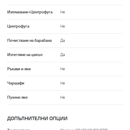
Изплакване+Центрофуга
Не
Центрофуга
Не
Почистване на барабана
Да
Изтегляне на цикъл
Да
Ръкави и яки
Не
Чаршафи
Не
Пухено яке
Не
ДОПЪЛНИТЕЛНИ ОПЦИИ