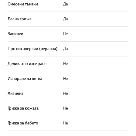
Смесени тъкани
Да
Лесна грижа
Да
Завивки
Не
Против алергии (пералня)
Да
Деликатно изпиране
Не
Изпиране на петна
Не
Хигиена
Не
Грижа за кожата
Не
Грижа за бебето
Не