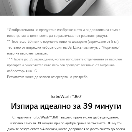
*Изображенията на продукта в изображението и видеоклипа са само с
илюстративна цел и може да се различават от реалния продукт.
**Перете до 20 пъти с нормално ниво на дозиране (зареждане от 5 кг).
Тествано от вътрешна лаборатория на LG. Цикъл за памук с "Нормално"
ниво на перилен препарат.
***Перете до 35 зареждания, когато използвате отделенията за перилен
препарат и омекотител като перилен препарат. Тествано от вътрешна
лаборатория на LG.
Резултатът може да зависи от средата на употреба.
TurboWash™360°
Изпира идеално за 39 минути
С пералнята TurboWash™360˚ вашето пране може да бъде идеално
изпрано само за 39 минути при по-добра грижа за тъканите. 3D мулти
дюзите разпръскват в 4 посоки, което допринася за достигането до всеки