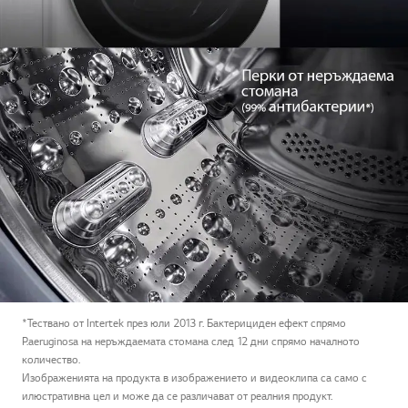
*Тествано от Intertek през юли 2013 г. Бактерициден ефект спрямо
P.aeruginosa на неръждаемата стомана след 12 дни спрямо началното
количество.
Изображенията на продукта в изображението и видеоклипа са само с
илюстративна цел и може да се различават от реалния продукт.