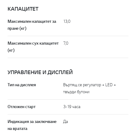
КАПАЦИТЕТ
Максимален капацитет за
13,0
пране (кг)
Максимален сух капацитет
7,0
(кг)
УПРАВЛЕНИЕ И ДИСПЛЕЙ
Тип на дисплея
Въртящ се регулатор + LED +
твърди бутони
Отложен старт
3-19 часа
Индикация за заключване
Да
на вратата