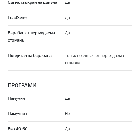
Сигнал за край на цикъла
Да
LoadSense
Да
Барабан от неръждаема
Да
стомана
Повдигач на барабана
Тънък повдигач от неръждаема
стомана
ПРОГРАМИ
Памучни
Да
Памучни+
Не
Еко 40-60
Да