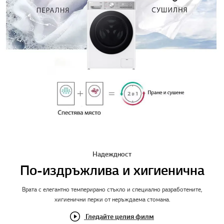
Надеждност
По-издръжлива и хигиенична
Врата с елегантно темперирано стъкло и специално разработените,
хигиенични перки от неръждаема стомана.
Гледайте целия филм