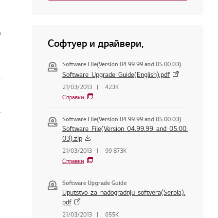
а
Софтуер и драйвери,
Software File(Version 04.99.99 and 05.00.03)
Software_Upgrade_Guide(English).pdf
21/03/2013
423K
Справки
с интернет връзката
Software File(Version 04.99.99 and 05.00.03)
Software_File(Version_04.99.99_and_05.00.
03).zip
21/03/2013
99 873K
Справки
Software Upgrade Guide
Uputstvo_za_nadogradnju_softvera(Serbia).
pdf
елевизор?
21/03/2013
655K