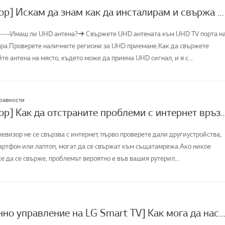
[LG телевизор] Искам да знам как да инсталирам и свържа цифрова антена (UHD) и да гледам телевизия
------Имаш ли UHD антена?➔ Свържете UHD антената към UHD TV порта н
ора.Проверете наличните региони за UHD приемане.Как да свържете
е антена на място, където може да приема UHD сигнал, и я с...
правности
[LG телевизор] Как да отстраните проблеми 
евизор не се свързва с интернет, първо проверете дали другиустройства,
артфон или лаптоп, могат да се свържат към същатамрежа.Ако никое
е да се свърже, проблемът вероятно е във вашия рутерил...
[Дистанционно управление на LG Smart TV] Как мога да настроя интегрирано дистанционно управление в смарт т