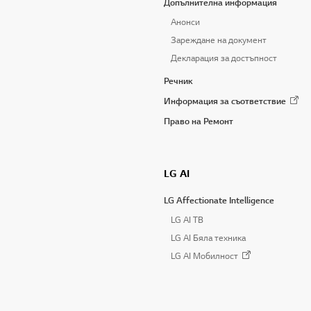
Допълнителна информация
Анонси
Зареждане на документ
Декларация за достъпност
Речник
Информация за съответствие
Право на Ремонт
LG AI
LG Affectionate Intelligence
LG AI TB
LG AI Бяла техника
LG AI Мобилност