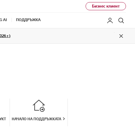
Бизнес клиент
G AI
ПОДДРЪЖКА
Моят LG
Търс
26 г.)
Close
УКТ
НАЧАЛО НА ПОДДРЪЖКАТА