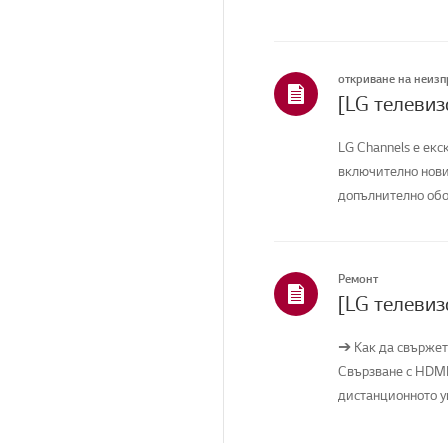
откриване на неиз
[LG телевиз
LG Channels е екс
включително нови
допълнително обор
Ремонт
[LG телевиз
➔ Как да свържет
Свързване с HDMI
дистанционното уп