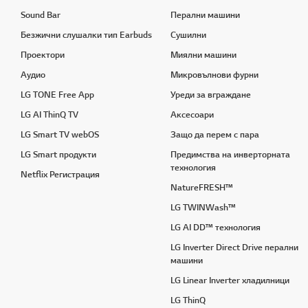
Sound Bar
Перални машини
Безжични слушалки тип Earbuds
Сушилни
Проектори
Миялни машини
Аудио
Микровълнови фурни
LG TONE Free App
Уреди за вграждане
LG AI ThinQ TV
Аксесоари
LG Smart TV webOS
Защо да перем с пара
LG Smart продукти
Предимства на инверторната
технология
Netflix Регистрация
NatureFRESH™
LG TWINWash™
LG AI DD™ технология
LG Inverter Direct Drive перални
машини
LG Linear Inverter хладилници
LG ThinQ