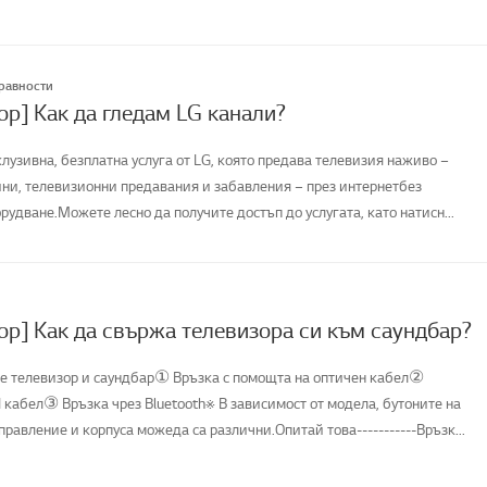
правности
ор] Как да гледам LG канали?
клузивна, безплатна услуга от LG, която предава телевизия наживо –
ни, телевизионни предавания и забавления – през интернетбез
удване.Можете лесно да получите достъп до услугата, като натисн...
ор] Как да свържа телевизора си към саундбар?
е телевизор и саундбар① Връзка с помощта на оптичен кабел②
 кабел③ Връзка чрез Bluetooth※ В зависимост от модела, бутоните на
равление и корпуса можеда са различни.Опитай това-----------Връзк...