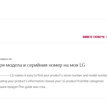
ВИЖТЕ ПОВЕЧЕ
ВИЖТЕ ПОВЕЧЕ
правности
ря модела и серийния номер на моя LG
--------LG makes it easy to find your product's serial number and model numbe
cating your product's information choose your LG product fromthe categories
шия продуктThis guide was crea...