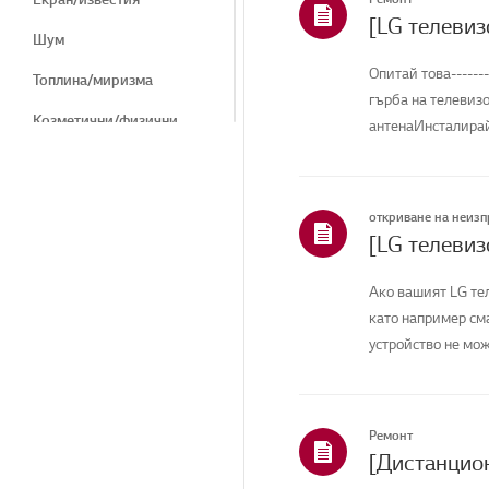
Шум
Опитай това-----
Топлина/миризма
гърба на телевиз
Козметични/физични
антенаИнсталирайт
Дистанционно
управление/бутони
Меню/Настройки
откриване на неиз
Свързване/инсталиране
Ако вашият LG тел
Начало/ThinQ/
Мрежа/Apps
като например см
устройство не мож
Продажби / Промоция /
Монтаж / Спецификация
Други
Ремонт