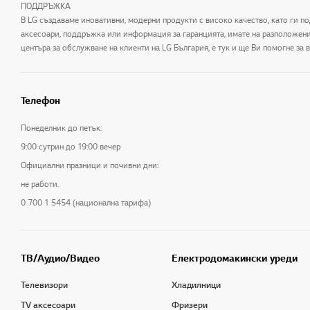
ПОДДРЪЖКА
В LG създаваме иновативни, модерни продукти с високо качество, като ги по
аксесоари, поддръжка или информация за гаранцията, имате на разположение 
центъра за обслужване на клиенти на LG България, е тук и ще Ви помогне за
Телефон
Понеделник до петък:
9:00 сутрин до 19:00 вечер
Официални празници и почивни дни:
не работи.
0 700 1 5454 (национална тарифа)
ТB/Аудио/Видео
Електродомакински уреди
Телевизори
Хладилници
TV аксесоари
Фризери