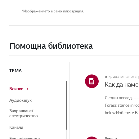
*Изображението е само илюстрация.
Помощна библиотека
ТЕМА
откриване на неиз
Как да наме
Всички
С един поглед-----
Аудио/звук
Forassistance in lo
Захранване/
below.Изберете Ва
електричество
Канали
Екран/известия
Ремонт