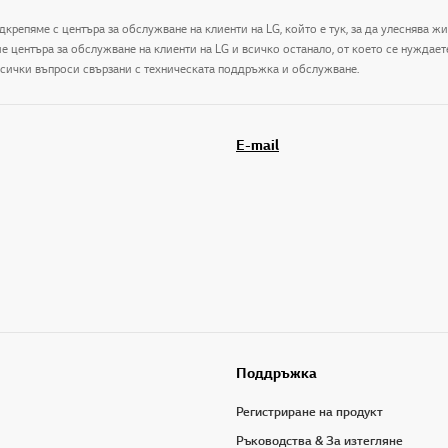
дкрепяме с центъра за обслужване на клиенти на LG, който е тук, за да улеснява ж
центъра за обслужване на клиенти на LG и всичко останало, от което се нуждаете 
 всички въпроси свързани с техническата поддръжка и обслужване.
E-mail
Поддръжка
Регистриране на продукт
Ръководства & За изтегляне