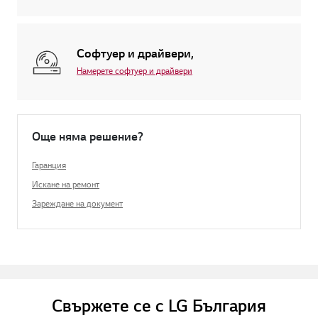
Софтуер и драйвери,
Намерете софтуер и драйвери
Още няма решение?
Гаранция
Искане на ремонт
Зареждане на документ
Свържете се с LG България