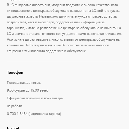
В LG създаваме иновативни, модерни продукти с високо качество, като
ги подкрепяме с центъра за обслужване на клиенти на LG, който е тук, за
да улеснява живота. Независимо дали имате нужда от ръководство за
потребителя, част и аксесоари, поддръжка или информация за
гаранцията, имате на разположение центъра за обслужване на клиенти на
LG и всичко останало, от което се нуждаете - само на няколко кликвания.
Ако искате да разговаряте с някого, екипът от центъра за обслужване на
клиенти на LG България, е тук и ще Ви помогне за всички въпроси
свързани с техническата поддръжка и обслужване.
Телефон
Понеделник до петък:
9:00 сутрин до 19:00 вечер
Официални празници и почивни дни:
не работи.
0 700 1 5454 (национална тарифа)
E-mail