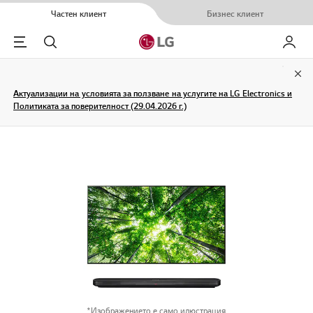
Частен клиент
Бизнес клиент
Menu
Търсене
Моят L
Clo
Актуализации на условията за ползване на услугите на LG Electronics и
Политиката за поверителност (29.04.2026 г.)
*Изображението е само илюстрация.