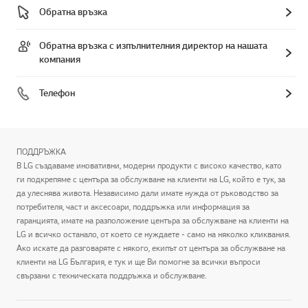
Обратна връзка
Обратна връзка с изпълнителния директор на нашата
компания
Телефон
ПОДДРЪЖКА
В LG създаваме иновативни, модерни продукти с високо качество, като
ги подкрепяме с центъра за обслужване на клиенти на LG, който е тук, за
да улеснява живота. Независимо дали имате нужда от ръководство за
потребителя, част и аксесоари, поддръжка или информация за
гаранцията, имате на разположение центъра за обслужване на клиенти на
LG и всичко останало, от което се нуждаете - само на няколко кликвания.
Ако искате да разговаряте с някого, екипът от центъра за обслужване на
клиенти на LG България, е тук и ще Ви помогне за всички въпроси
свързани с техническата поддръжка и обслужване.