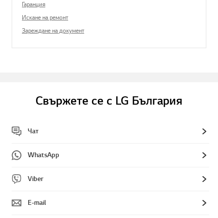
Гаранция
Искане на ремонт
Зареждане на документ
Свържете се с LG България
Чат
WhatsApp
Viber
E-mail