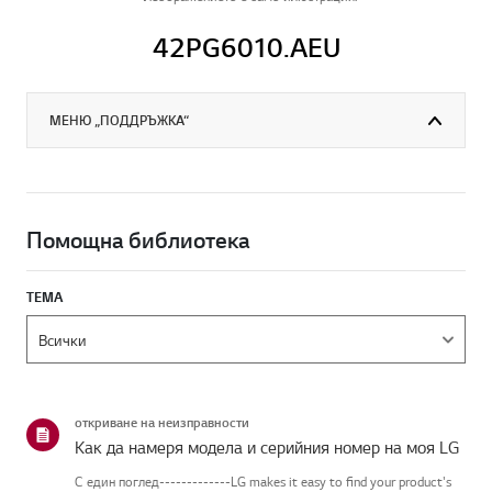
42PG6010.AEU
МЕНЮ „ПОДДРЪЖКА“
Помощна библиотека
ТЕМА
откриване на неизправности
Как да намеря модела и серийния номер на моя LG
С един поглед-------------LG makes it easy to find your product's