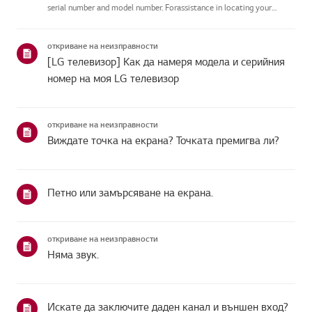
serial number and model number. Forassistance in locating your
product's information choose your LG product fromthe categories
below.Изберете Вашия продуктThis guide was crea...
откриване на неизправности
[LG телевизор] Как да намеря модела и серийния
номер на моя LG телевизор
откриване на неизправности
Виждате точка на екрана? Точката премигва ли?
Петно или замърсяване на екрана.
откриване на неизправности
Няма звук.
Искате да заключите даден канал и външен вход?