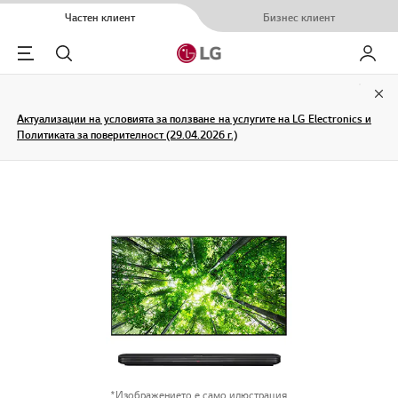
Частен клиент
Бизнес клиент
Menu
Търсене
Моят L
Clo
Актуализации на условията за ползване на услугите на LG Electronics и
Политиката за поверителност (29.04.2026 г.)
*Изображението е само илюстрация.