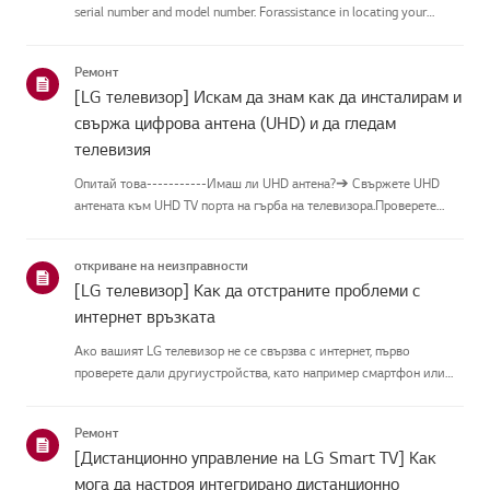
serial number and model number. Forassistance in locating your
product's information choose your LG product fromthe categories
below.Изберете Вашия продуктThis guide was crea...
Ремонт
[LG телевизор] Искам да знам как да инсталирам и
свържа цифрова антена (UHD) и да гледам
телевизия
Опитай това-----------Имаш ли UHD антена?➔ Свържете UHD
антената към UHD TV порта на гърба на телевизора.Проверете
наличните региони за UHD приемане.Как да свържете
антенаИнсталирайте антена на място, където може да приема
откриване на неизправности
UHD сигнал, и я с...
[LG телевизор] Как да отстраните проблеми с
интернет връзката
Ако вашият LG телевизор не се свързва с интернет, първо
проверете дали другиустройства, като например смартфон или
лаптоп, могат да се свържат към същатамрежа.Ако никое
устройство не може да се свърже, проблемът вероятно е във
Ремонт
вашия рутерил...
[Дистанционно управление на LG Smart TV] Как
мога да настроя интегрирано дистанционно