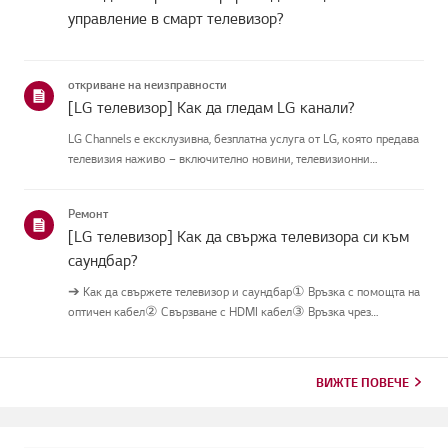
управление в смарт телевизор?
откриване на неизправности
[LG телевизор] Как да гледам LG канали?
LG Channels е ексклузивна, безплатна услуга от LG, която предава
телевизия наживо – включително новини, телевизионни
предавания и забавления – през интернетбез допълнително
оборудване.Можете лесно да получите достъп до услугата, като
Ремонт
натисн...
[LG телевизор] Как да свържа телевизора си към
саундбар?
➔ Как да свържете телевизор и саундбар① Връзка с помощта на
оптичен кабел② Свързване с HDMI кабел③ Връзка чрез
Bluetooth※ В зависимост от модела, бутоните на дистанционното
управление и корпуса можеда са различни.Опитай това-----------
Връзк...
ВИЖТЕ ПОВЕЧЕ