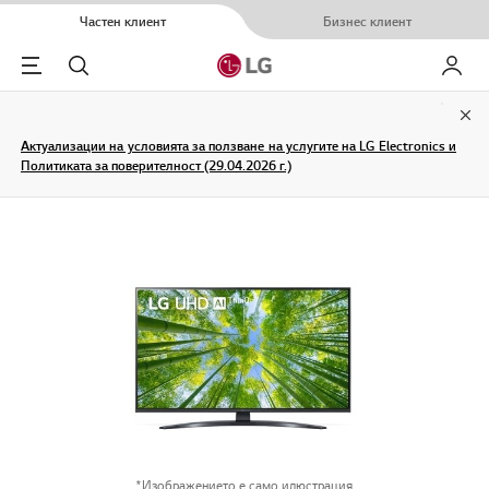
Частен клиент
Бизнес клиент
Menu
Търсене
Моят L
Clo
Актуализации на условията за ползване на услугите на LG Electronics и
Политиката за поверителност (29.04.2026 г.)
*Изображението е само илюстрация.