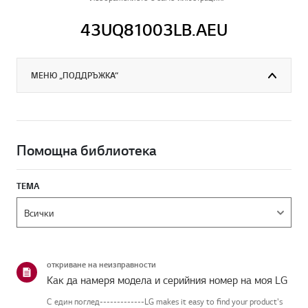
43UQ81003LB.AEU
МЕНЮ „ПОДДРЪЖКА“
Помощна библиотека
ТЕМА
откриване на неизправности
Как да намеря модела и серийния номер на моя LG
С един поглед-------------LG makes it easy to find your product's