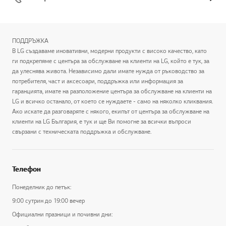
ПОДДРЪЖКА
В LG създаваме иновативни, модерни продукти с високо качество, като
ги подкрепяме с центъра за обслужване на клиенти на LG, който е тук, за
да улеснява живота. Независимо дали имате нужда от ръководство за
потребителя, част и аксесоари, поддръжка или информация за
гаранцията, имате на разположение центъра за обслужване на клиенти на
LG и всичко останало, от което се нуждаете - само на няколко кликвания.
Ако искате да разговаряте с някого, екипът от центъра за обслужване на
клиенти на LG България, е тук и ще Ви помогне за всички въпроси
свързани с техническата поддръжка и обслужване.
Телефон
Понеделник до петък:
9:00 сутрин до 19:00 вечер
Официални празници и почивни дни: