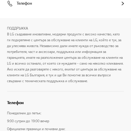
Телефон
ПОДДРЪЖКА
В LG създаваме иновативни, модерни продукти с високо качество, като
ги подкрепяме с центъра за обслужване на клиенти на LG, който е тук, за
да улеснява живота. Независимо дали имате нужда от ръководство за
потребителя, част и аксесоари, поддръжка или информация за
гаранцията, имате на разположение центъра за обслужване на клиенти на
LG и всичко останало, от което се нуждаете - само на няколко кликвания.
Ако искате да разговаряте с някого, екипът от центъра за обслужване на
клиенти на LG България, е тук и ще Ви помогне за всички въпроси
свързани с техническата поддръжка и обслужване.
Телефон
Понеделник до петък:
9:00 сутрин до 19:00 вечер
Официални празници и почивни дни: