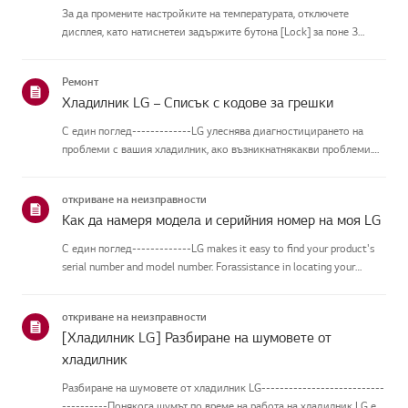
За да промените настройките на температурата, отключете
дисплея, като натиснетеи задържите бутона [Lock] за поне 3
секунди. След това използвайте бутоните[Refrigerator] или
[Freezer], за да зададете желаната температура.Можете да
Ремонт
настроите ...
Хладилник LG – Списък с кодове за грешки
С един поглед-------------LG улеснява диагностицирането на
проблеми с вашия хладилник, ако възникнатнякакви проблеми.
Ако възникне проблем, хладилникът е програмиран да
съобщавадиагностични съобщения, показвани като кодове,
откриване на неизправности
които могат да п...
Как да намеря модела и серийния номер на моя LG
С един поглед-------------LG makes it easy to find your product's
serial number and model number. Forassistance in locating your
product's information choose your LG product fromthe categories
below.Изберете Вашия продуктThis guide was crea...
откриване на неизправности
[Хладилник LG] Разбиране на шумовете от
хладилник
Разбиране на шумовете от хладилник LG---------------------------
----------Понякога шумът по време на работа на хладилник LG е