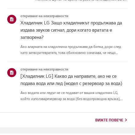
нормален поради различнитему компоненти.Използвайте
бутоните по-долу, за да чуете различните шумове от хладилника,...
откриване на неизправности
Хладилник LG Защо хладилникът продължава да
издава звуков сигнал, дори когато вратата е
затворена?
Ако алармата на хладилника продължава да бипка, дори след
като затворитевратата, това обикновено означава, че нещо
блокира вратата, уплътнението навратата е хлабаво или има
проблем със сензора на вратата.Първо проверете дали някакви
откриване на неизправности
храните...
[Хладилник LG] Какво да направите, ако не се
подава вода или лед (модел с резервоар за вода)
Ако водата или ледът не се подават от вашия хладилник LG,
който използварезервоар за вода (без водопроводна връзка),
първо проверете дали резервоарът завода е правилно
напълнен.Също така проверете дали температурата на хладилника
е настроен...
ВИЖТЕ ПОВЕЧЕ