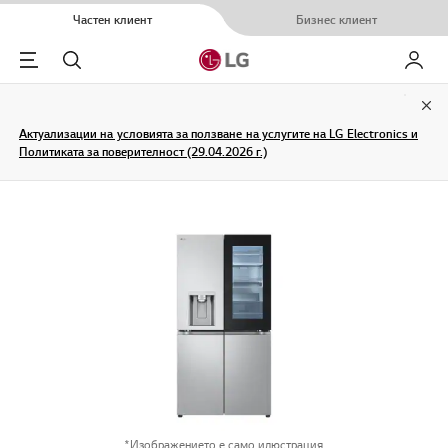
Частен клиент
Бизнес клиент
Menu
Търсене
Моят L
Clo
Актуализации на условията за ползване на услугите на LG Electronics и
Политиката за поверителност (29.04.2026 г.)
*Изображението е само илюстрация.