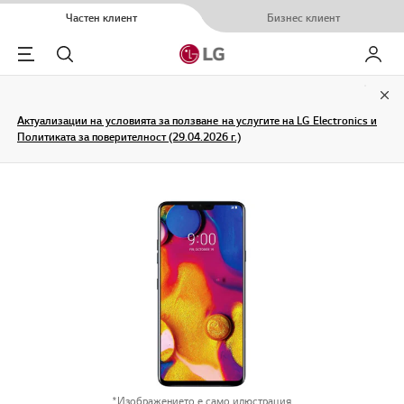
Частен клиент
Бизнес клиент
Menu
Търсене
Моят L
Clo
Актуализации на условията за ползване на услугите на LG Electronics и
Политиката за поверителност (29.04.2026 г.)
*Изображението е само илюстрация.