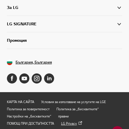
За LG
LG SIGNATURE
Промоция
България, България
КАРТА НА САЙТА
Условия за използване на услугите на LGE
Политика за поверителност
Политика за „бисквитките“
Настройки на „бисквитките“
правни
ПОМОЩ ПРИ ДОСТЪПНОСТТА
LG Privacy