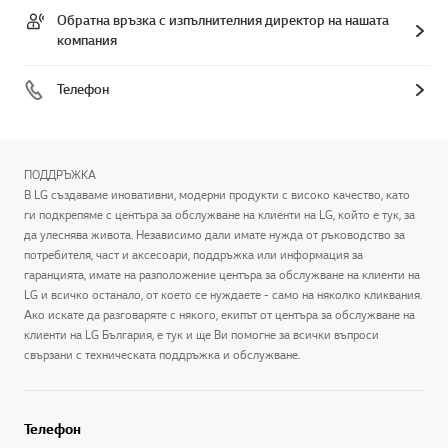
Обратна връзка с изпълнителния директор на нашата
компания
Телефон
ПОДДРЪЖКА
В LG създаваме иновативни, модерни продукти с високо качество, като
ги подкрепяме с центъра за обслужване на клиенти на LG, който е тук, за
да улеснява живота. Независимо дали имате нужда от ръководство за
потребителя, част и аксесоари, поддръжка или информация за
гаранцията, имате на разположение центъра за обслужване на клиенти на
LG и всичко останало, от което се нуждаете - само на няколко кликвания.
Ако искате да разговаряте с някого, екипът от центъра за обслужване на
клиенти на LG България, е тук и ще Ви помогне за всички въпроси
свързани с техническата поддръжка и обслужване.
Телефон