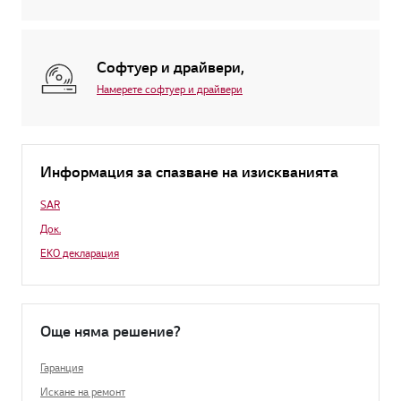
Софтуер и драйвери,
Намерете софтуер и драйвери
Информация за спазване на изискванията
SAR
Док.
EКО декларация
Още няма решение?
Гаранция
Искане на ремонт