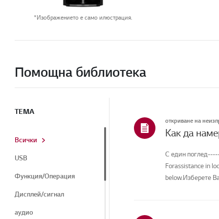
*Изображението е само илюстрация.
Помощна библиотека
ТЕМА
откриване на неиз
Как да наме
Всички
С един поглед-----
USB
Forassistance in lo
Функция/Операция
below.Изберете Ва
Дисплей/сигнал
аудио