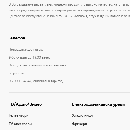
В LG създаваме иновативни, модерни продукти с високо качество, като ги по
аксесоари, поддръжка или информация за гаранцията, имате на разположение 
центъра за обслужване на клиенти на LG България, е тук и ще Ви помогне за
Телефон
Понеделник до петък:
9:00 сутрин до 19:00 вечер
Официални празници и почивни дни:
не работи.
0 700 1 5454 (национална тарифа)
ТB/Аудио/Видео
Електродомакински уреди
Телевизори
Хладилници
TV аксесоари
Фризери