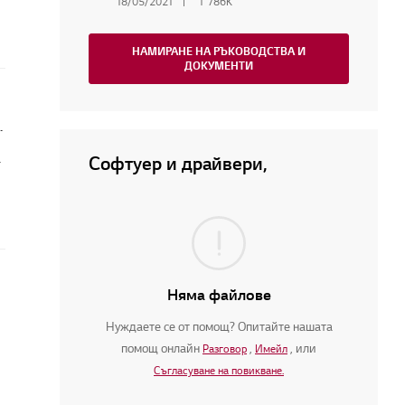
18/05/2021
1 786K
НАМИРАНЕ НА РЪКОВОДСТВА И
ДОКУМЕНТИ
и задни високоговорители
Софтуер и драйвери,
т
Няма файлове
Нуждаете се от помощ? Опитайте нашата
помощ онлайн
,
, или
Разговор
Имейл
Съгласуване на повикване.