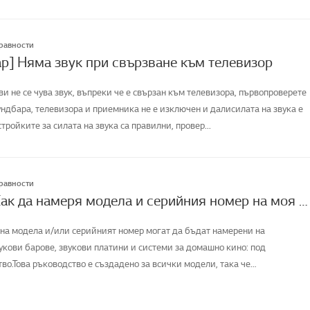
правности
р] Няма звук при свързване към телевизор
ви не се чува звук, въпреки че е свързан към телевизора, първопроверете
ундбара, телевизора и приемника не е изключен и далисилата на звука е
тройките за силата на звука са правилни, провер...
правности
[LG Audio] Как да намеря модела и серийния номер на моя LG
на модела и/или серийният номер могат да бъдат намерени на
укови барове, звукови платини и системи за домашно кино: под
во.Това ръководство е създадено за всички модели, така че