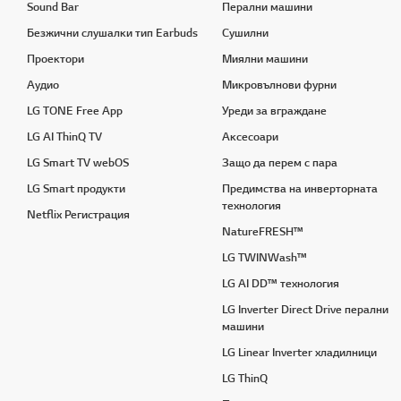
Sound Bar
Перални машини
Безжични слушалки тип Earbuds
Сушилни
Проектори
Миялни машини
Аудио
Микровълнови фурни
LG TONE Free App
Уреди за вграждане
LG AI ThinQ TV
Аксесоари
LG Smart TV webOS
Защо да перем с пара
LG Smart продукти
Предимства на инверторната
технология
Netflix Регистрация
NatureFRESH™
LG TWINWash™
LG AI DD™ технология
LG Inverter Direct Drive перални
машини
LG Linear Inverter хладилници
LG ThinQ