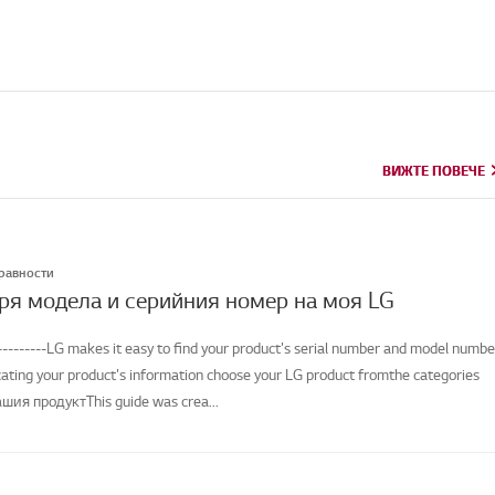
ВИЖТЕ ПОВЕЧЕ
ВИЖТЕ ПОВЕЧЕ
правности
ря модела и серийния номер на моя LG
--------LG makes it easy to find your product's serial number and model numbe
cating your product's information choose your LG product fromthe categories
шия продуктThis guide was crea...