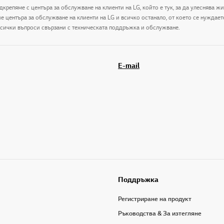
дкрепяме с центъра за обслужване на клиенти на LG, който е тук, за да улеснява ж
центъра за обслужване на клиенти на LG и всичко останало, от което се нуждаете 
 всички въпроси свързани с техническата поддръжка и обслужване.
E-mail
Поддръжка
Регистриране на продукт
Ръководства & За изтегляне