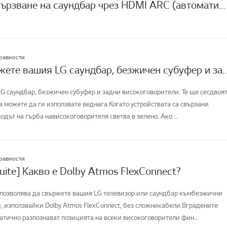
[ВИДЕО] Свързване на саундбар чрез HDMI ARC (автоматично връщане на канал)
правности
Как да свържете вашия LG саундбар, безжичен субуфер 
G саундбар, безжичен субуфер и задни високоговорители. Те ще сесдвоя
а можете да ги използвате веднага.Когато устройствата са свързани
одът на гърба нависокоговорителя светва в зелено. Ако ...
правности
uite] Какво е Dolby Atmos FlexConnect?
и позволява да свържете вашия LG телевизор или саундбар къмбезжични
, използвайки Dolby Atmos FlexConnect, без сложникабели.Вградените
тично разпознават позицията на всеки високоговорители фин...