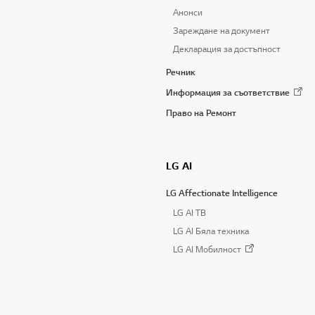
Анонси
Зареждане на документ
Декларация за достъпност
Речник
Информация за съответствие
Право на Ремонт
LG AI
LG Affectionate Intelligence
LG AI TB
LG AI Бяла техника
LG AI Мобилност