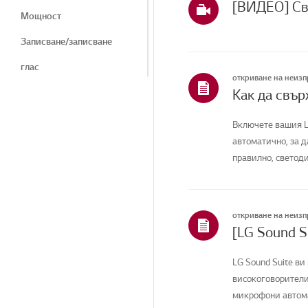
Мощност
Записване/записване
глас
откриване на неиз
Екран/сигнал
Шум / топлина / миризми
Включете вашия L
автоматично, за д
Шум/Топлина/Миризма
правилно, светоди
Козметика/Външен вид
Диск/лента
откриване на неиз
Уред/външен вид
[LG Sound S
Дистанционно
управление
LG Sound Suite в
високоговорители
Записване
микрофони автома
Инсталация/Свързване