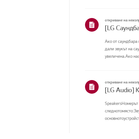
Инсталиране/свързване
откриване на неиз
Продажби / Промоция /
Монтаж / Спецификация
[LG Саундба
Състояние/проблем на
ремонта
Ако от саундбара 
дали звукът на са
Други
увеличена.Ако нас
откриване на неиз
SpeakersНомерът 
следнотомясто:Зв
основнотоустройст
изображенията...