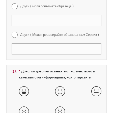
Други ( моля попълнете образеца )
Други ( Моля прецизирайте образеца към Сервиз )
Q2.
*
Задължително поле
Доколко доволни останахте от количеството и
качеството на информацията, която търсехте
Много добре
добрe
средно
лошо
много лошо