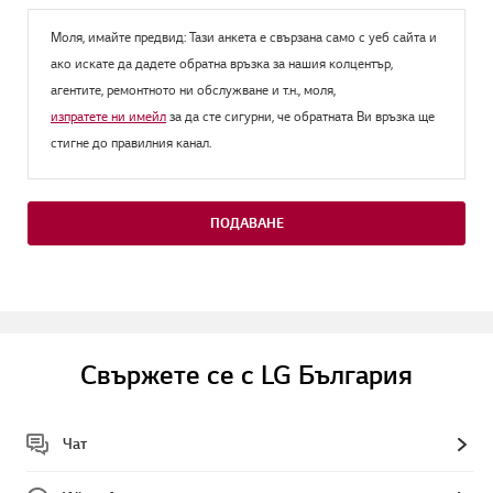
Моля, имайте предвид: Тази анкета е свързана само с уеб сайта и
ако искате да дадете обратна връзка за нашия колцентър,
агентите, ремонтното ни обслужване и т.н., моля,
изпратете ни имейл
за да сте сигурни, че обратната Ви връзка ще
стигне до правилния канал.
ПОДАВАНЕ
Свържете се с LG България
Чат