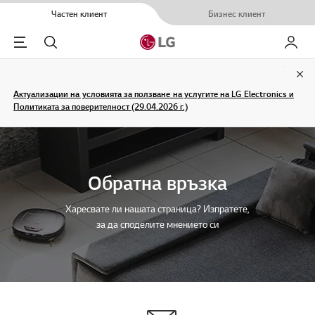
Частен клиент
Бизнес клиент
Menu
Търсене
Моят L
Clo
Актуализации на условията за ползване на услугите на LG Electronics и
Политиката за поверителност (29.04.2026 г.)
Обратна връзка
Харесвате ли нашата страница? Изпратете,
за да споделите мнението си