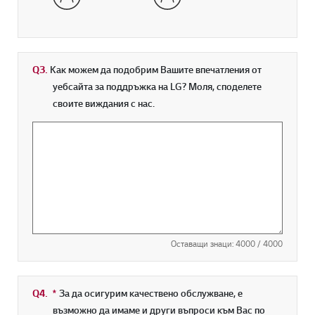
Q3.
Как можем да подобрим Вашите впечатления от
уебсайта за поддръжка на LG? Моля, споделете
своите виждания с нас.
Оставащи знаци:
4000
/ 4000
Q4.
*
Задължително поле
За да осигурим качествено обслужване, е
възможно да имаме и други въпроси към Вас по