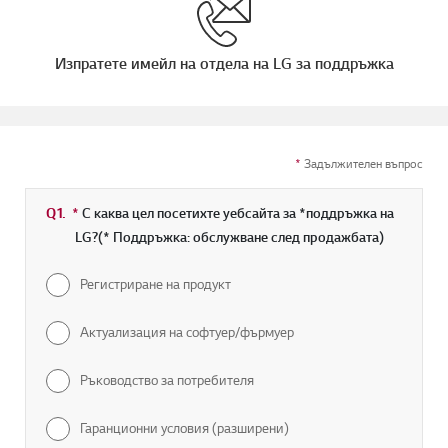
Изпратете имейл на отдела на LG за поддръжка
*
Задължителен въпрос
Q1.
*
Задължително поле
С каква цел посетихте уебсайта за *поддръжка на
LG?(* Поддръжка: обслужване след продажбата)
Регистриране на продукт
Актуализация на софтуер/фърмуер
Ръководство за потребителя
Гаранционни условия (разширени)