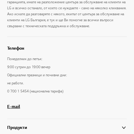
гаранцията, имате на разположение центъра за обслужване на клиенти на
LG и всичко останало, от което се нуждаете - само на няколко кликвания.
Ако искате да разговаряте с някого, екипът от центъра за обслужване на
клиенти на LG България, е тук и ще Ви помогне за всички въпроси
свързани с техническата поддръжка и обслужване.
Телефон
Понеделник до петък:
9:00 сутрин до 19:00 вечер
Официални празници и почивни дни:
не работи.
0 700 1 5454 (национална тарифа)
E-mail
Продукти