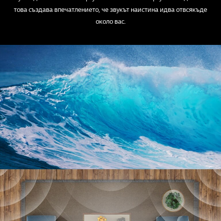
това създава впечатлението, че звукът наистина идва отвсякъде
около вас.