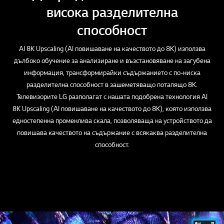
висока разделителна
способност
AI 8K Upscaling (AI повишаване на качеството до 8K) използва
дълбоко обучение за анализиране и възстановяване на загубена
информация, трансформирайки съдържанието с по-ниска
разделителна способност в зашеметяващо потапящо 8K.
Телевизорите LG разполагат с нашата подобрена технология AI
8K Upscaling (AI повишаване на качеството до 8K), която използва
едностепенна променлива скала, позволяваща на устройството да
повишава качеството на съдържание с всякаква разделителна
способност.