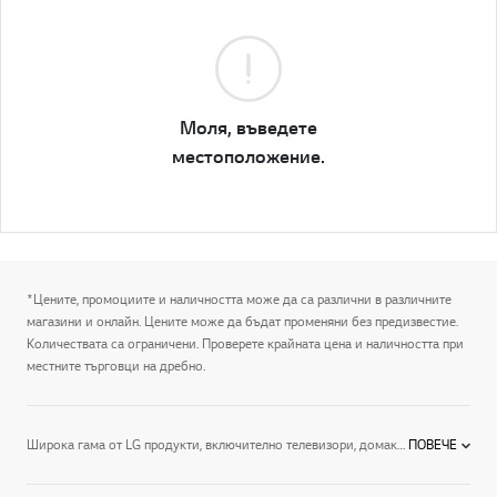
Моля, въведете
местоположение.
*Цените, промоциите и наличността може да са различни в различните
магазини и онлайн. Цените може да бъдат променяни без предизвестие.
Количествата са ограничени. Проверете крайната цена и наличността при
местните търговци на дребно.
Широка гама от LG продукти, включително телевизори, домакински електроуреди, монитори, климатици и преносими компютри. В живота не е важно само да притежаваш най-новите технологии. Важни са и преживяванията, за които технологиите допринасят. Като водещ международен производител на продукти за домашно забавление, домакински уреди, ИТ, климатици и бизнес решения, LG – със своите знания – се стреми да направи живота и ежедневието Ви по-добри. LG Magyarország се грижи продуктите, които се продават, да са лесни за използване, да имат модерен дизайн и да са енергийно ефективни, така че да можете да живеете живота си по-ефективно, като същевременно защитавате околната среда. Ние предлагаме продукти, които най-добре отговарят на вашите нужди и начин на живот, и които ви предоставят най-новите технологии.
ПОВЕЧЕ