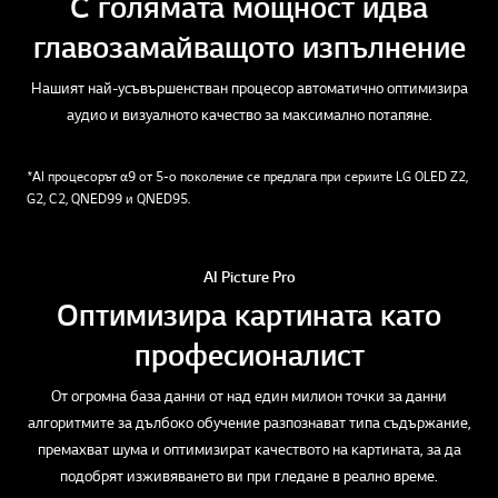
С голямата мощност идва
главозамайващото изпълнение
Нашият най-усъвършенстван процесор автоматично оптимизира
аудио и визуалното качество за максимално потапяне.
*AI процесорът α9 от 5-о поколение се предлага при сериите LG OLED Z2,
G2, C2, QNED99 и QNED95.
AI Picture Pro
Оптимизира картината като
професионалист
От огромна база данни от над един милион точки за данни
алгоритмите за дълбоко обучение разпознават типа съдържание,
премахват шума и оптимизират качеството на картината, за да
подобрят изживяването ви при гледане в реално време.