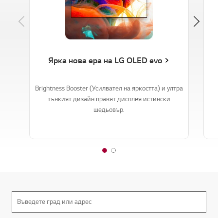
Previous
Ярка нова ера на LG OLED evo
Brightness Booster (Усилвател на яркостта) и ултра
тънкият дизайн правят дисплея истински
шедьовър.
1
2
o
o
f
f
2
2