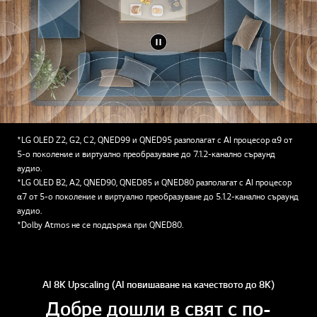
*LG OLED Z2, G2, C2, QNED99 и QNED95 разполагат с AI процесор α9 от
5-о поколение и виртуално преобразуване до 7.1.2-канално съраунд
аудио.
*LG OLED B2, A2, QNED90, QNED85 и QNED80 разполагат с AI процесор
α7 от 5-о поколение и виртуално преобразуване до 5.1.2-канално съраунд
аудио.
*Dolby Atmos не се поддържа при QNED80.
AI 8K Upscaling (AI повишаване на качеството до 8K)
Добре дошли в свят с по-