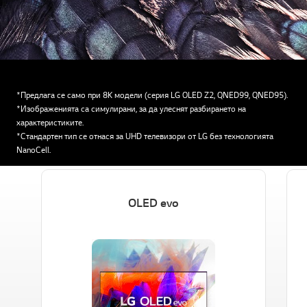
*Предлага се само при 8K модели (серия LG OLED Z2, QNED99, QNED95).
*Изображенията са симулирани, за да улеснят разбирането на
характеристиките.
*Стандартен тип се отнася за UHD телевизори от LG без технологията
NanoCell.
OLED evo