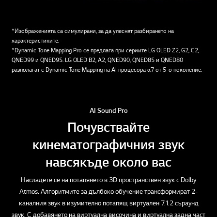
*Изображенията са симулирани, за да улеснят разбирането на
характеристиките.
*Dynamic Tone Mapping Pro се предлага при сериите LG OLED Z2, G2, C2,
QNED99 и QNED95. LG OLED B2, A2, QNED90, QNED85 и QNED80
разполагат с Dynamic Tone Mapping на AI процесора α7 от 5-о поколение.
AI Sound Pro
Почувствайте
кинематографичния звук
навсякъде около вас
Насладете се на потапянето в 3D пространствен звук с Dolby
Atmos. Алгоритмите за дълбоко обучение трансформират 2-
каналния звук в изумително потапящ виртуален 7.1.2 съраунд
звук. С добавянето на виртуална височина и виртуална задна част