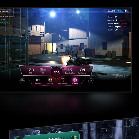
представят пред обществото насоки за подобряване на изживяванията на
потребителите при HDR игрите.
**Поддръжката на HGiG може да варира в зависимост от държавата.
Функциите за управление са точно там,
където ви трябват
Не спирайте да използвате Game Optimizer и Game Dashboard.