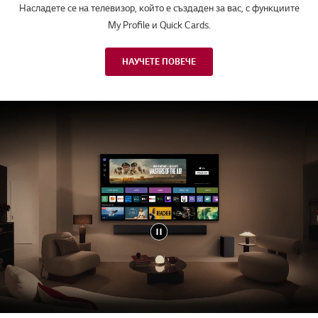
получават актуализацията от годината, предхождаща настоящата версия.
Актуализациите са налични за OLED и 8K QNED моделите, пуснати на
пазара през 2022 г., и за UHD, NanoCell, QNED и OLED моделите, пуснати
на пазара през 2023 г.
webOS 24
Направете телевизионното си
преживяване свое
Насладете се на телевизор, който е създаден за вас, с функциите
My Profile и Quick Cards.
НАУЧЕТЕ ПОВЕЧЕ