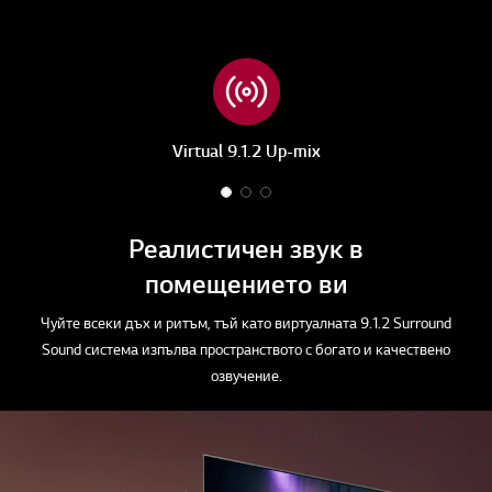
разпознава светлината в помещението и съответно балансира
картината, за да осигури ясни и кристални изображения.
AI Sound Pro
Чуйте всеки детайл от
звуковата картина
Virtual 9.1.2 Up-mix
1
2
3