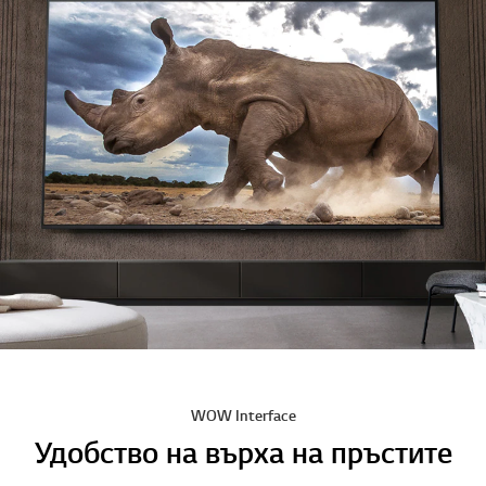
*****Изображенията на екрана са симулирани.
Ултра голям екран
Увеличете тръпката
Изключително големият екран преобразява всичките ви
забавления в невероятни мащаби и яснота.