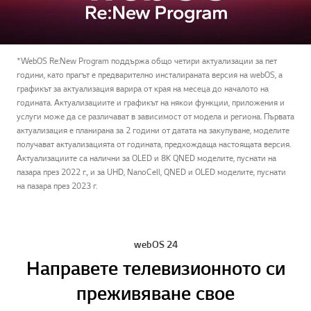
*WebOS Re:New Program поддържа общо четири актуализации за пет
години, като прагът е предварително инсталираната версия на webOS, а
графикът за актуализация варира от края на месеца до началото на
годината. Актуализациите и графикът на някои функции, приложения и
услуги може да се различават в зависимост от модела и региона. Първата
актуализация е планирана за 2 години от датата на закупуване, моделите