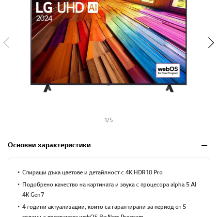
s
h
1
/
5
Основни характеристики
Спиращи дъха цветове и детайлност с 4K HDR10 Pro
Подобрено качество на картината и звука с процесора alpha 5 AI
4K Gen7
4 години актуализации, които са гарантирани за период от 5
години с програмата webOS Re:New Program