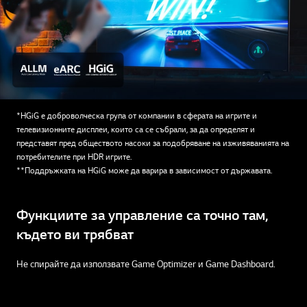
Потопете се на пълна скорост в
екшъна
Завладяващата HGiG игра остава плавна при висока скорост с
ALLM, а eARC гарантира, че всичко звучи невероятно.
*HGiG е доброволческа група от компании в сферата на игрите и
телевизионните дисплеи, които са се събрали, за да определят и