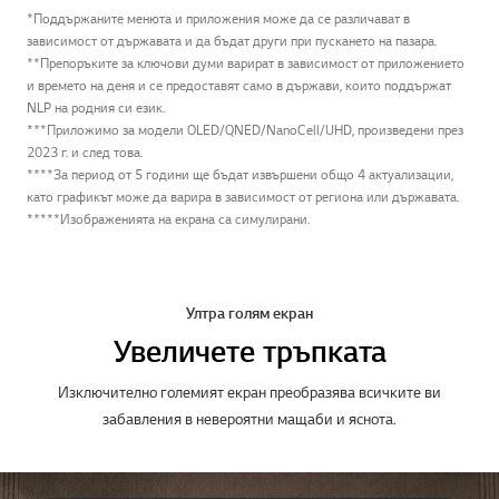
*Поддържаните менюта и приложения може да се различават в
зависимост от държавата и да бъдат други при пускането на пазара.
**Препоръките за ключови думи варират в зависимост от приложението
и времето на деня и се предоставят само в държави, които поддържат
NLP на родния си език.
***Приложимо за модели OLED/QNED/NanoCell/UHD, произведени през
2023 г. и след това.
****За период от 5 години ще бъдат извършени общо 4 актуализации,
като графикът може да варира в зависимост от региона или държавата.