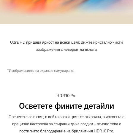
Ultra HD придава яркост на всеки цвят. Вижте кристално чисти
изображения с невероятна яснота.
*Изображението на екрана е симулирано.
HDR10 Pro
Осветете фините детайли
Пренесете се в свят, в който всеки цвят се откроява, а яркостта е
прецизно настроена за спиращи дъха гледки – всичко това е
постигнато благодарение на брилянтния HDR10 Pro.