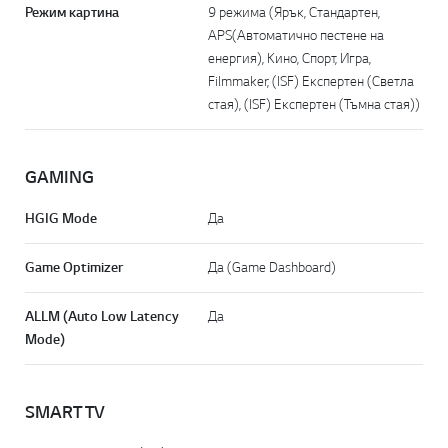
AI Upscaling
4K Upscaling
AI Brightness Control
Да
HDR (High Dynamic Range)
HDR10 / HLG
FILMMAKER MODE™
Да
Dynamic Tone Mapping
Да
Режим картина
9 режима (Ярък, Стандартен,
APS(Автоматично пестене на
енергия), Кино, Спорт, Игра,
Filmmaker, (ISF) Експертен (Светла
стая), (ISF) Експертен (Тъмна стая))
GAMING