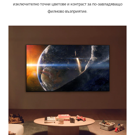
*Изображенията на екрана са симулирани.
**Логото на FILMMAKER Mode е търговска марка на UHD Alliance, Inc.
Насладете се на домашно кино
Магията на киното в уюта на
собствения ви дом
Атмосферата от киносалона, пресъздадена у дома. HDR10 Pro
гарантира, че всеки филм е представен в истинска светлина, с
изключително точни цветове и контраст за по-завладяващо
филмово възприятие.