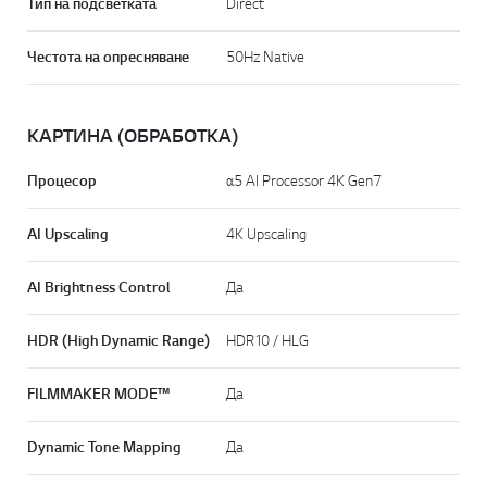
ЗАТВАРЯНЕ
КАРТИНА (ДИСПЛЕЙ)
Тип дисплей
4K UHD
Резолюция
4K Ultra HD (3 840 x 2 160)
Тип на подсветката
Direct
Честота на опресняване
50Hz Native
КАРТИНА (ОБРАБОТКА)
Процесор
α5 AI Processor 4K Gen7