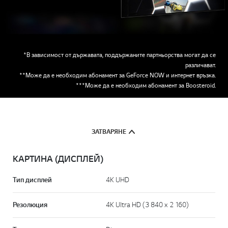
възпроизвеждайте незабавно, без да губите време за изтегляне
или актуализации.
*В зависимост от държавата, поддържаните партньорства могат да се
различават.
**Може да е необходим абонамент за GeForce NOW и интернет връзка.
***Може да е необходим абонамент за Boosteroid.