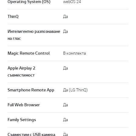
HGIG Mode
Да
Game Optimizer
Да (Game Dashboard)
ALLM (Auto Low Latency
Да
Mode)
SMART TV
Operating System (OS)
webOS 24
ThinQ
Да
Интелигентно разпознаване
Да
на глас
Magic Remote Control
В комплекта