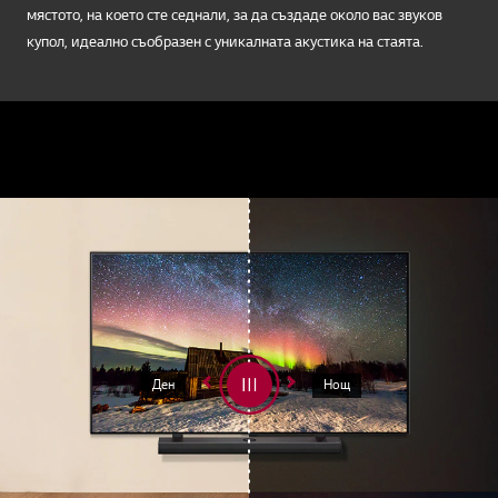
AI Acoustic Tuning
Оптималният звук е съобразен
с вашето помещение
Звуковата система разпознава разположението на стаята и
мястото, на което сте седнали, за да създаде около вас звуков
купол, идеално съобразен с уникалната акустика на стаята.