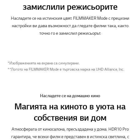
Потопете се в хитови филми и
битки с главатари
FILMMAKER Mode
Гледайте го така, както са го
замислили режисьорите
Насладете се на истинския цвят. FILMMAKER Mode с прецизни
настройки ви дава възможност да гледате филми така, както
точно го е замислил режисьорът.