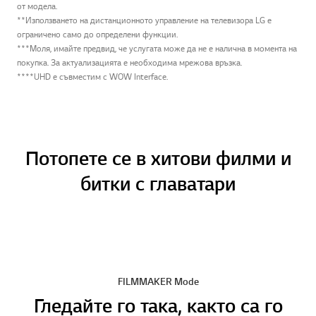
*Саундбарът може да бъде закупен отделно, а Access Soundbar Control
(Управление на режима на Soundbar) може да се различава в зависимост
от модела.
**Използването на дистанционното управление на телевизора LG е
ограничено само до определени функции.
***Моля, имайте предвид, че услугата може да не е налична в момента на
покупка. За актуализацията е необходима мрежова връзка.
****UHD е съвместим с WOW Interface.