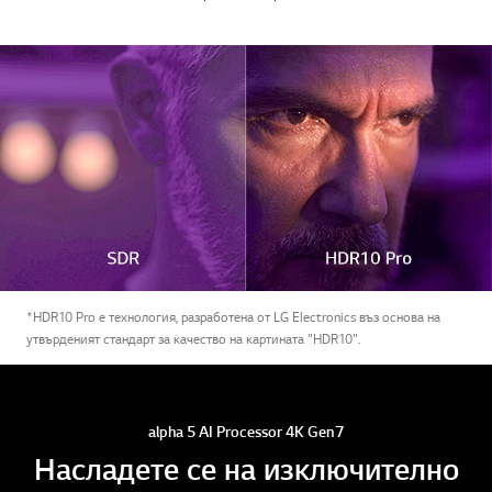
*HDR10 Pro е технология, разработена от LG Electronics въз основа на
утвърденият стандарт за качество на картината "HDR10".
alpha 5 AI Processor 4K Gen7
Насладете се на изключително