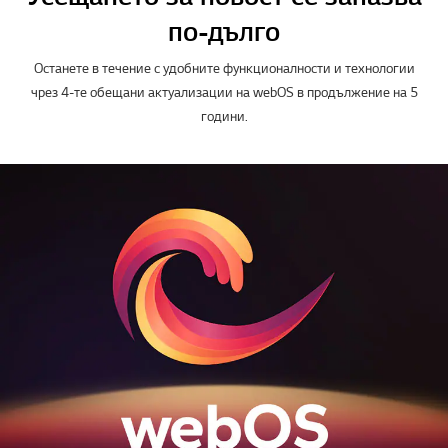
*Изображенията на екрана са симулирани.
**Трябва да се активира през менюто за режим на звука.
***Звукът може да варира в зависимост от средата на слушане.
webOS Re:New Program
Усещането за новост се запазва
по-дълго
Останете в течение с удобните функционалности и технологии
чрез 4-те обещани актуализации на webOS в продължение на 5
години.