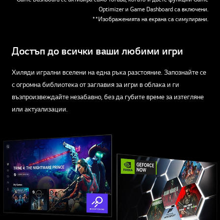
*Game Dashboard се активира само тогава, когато и двете функции Game
Optimizer и Game Dashboard са включени.
**Изображенията на екрана са симулирани.
Достъп до всички ваши любими игри
Хиляди игрални вселени на една ръка разстояние. Запознайте се
с огромна библиотека от заглавия за игри в облака и ги