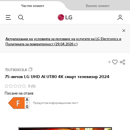
Частен клиент
Бизнес клиент
Menu
Търсене
Моят L
Clo
Актуализации на условията за ползване на услугите на LG Electronics и
Политиката за поверителност (29.04.2026 г.)
0
s
75UT80003LA
u
75-инчов LG UHD AI UT80 4K смарт телевизор 2024
m
m
0 (0)
a
Писане на отзив
r
Продуктов информационен лист
y
-
w
i