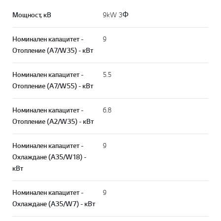
Мощност, кВ
9kW 3Φ
Номинален капацитет -
9
Отопление (A7/W35) - кВт
Online Chat
Номинален капацитет -
5.5
Отопление (A7/W55) - кВт
Номинален капацитет -
6.8
Отопление (A2/W35) - кВт
Номинален капацитет -
9
Охлаждане (A35/W18) -
кВт
Към н
Номинален капацитет -
9
Охлаждане (A35/W7) - кВт