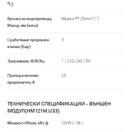
ºC)
Връзка на водопровода,
Мъжки PT 25mm (1")
Изход, мм (инча)
Сработване предпазен
3
клапан (Бар)
Захранване, Ф/В/Хц
1 / 220-240 / 50
Препоръчителен
25
предпазител, А
ТЕХНИЧЕСКИ СПЕЦИФИКАЦИИ - ВЪНШЕН
МОДУЛ(HM121M.U33)
Мощност/Фази, кВт, ф
12kW ( 1Ф )