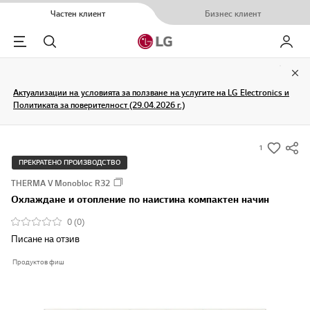
Частен клиент
Бизнес клиент
Menu
Търсене
Моят L
Clo
Актуализации на условията за ползване на услугите на LG Electronics и
Политиката за поверителност (29.04.2026 г.)
1
s
ПРЕКРАТЕНО ПРОИЗВОДСТВО
u
THERMA V Monobloc R32
m
Охлаждане и отопление по наистина компактен начин
m
a
0 (0)
r
Писане на отзив
y
Продуктов фиш
-
w
i