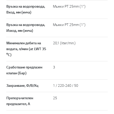
Връзка на водопровода,
Мъжки PT 25mm (1")
Вход, мм (инча)
Връзка на водопровода,
Мъжки PT 25mm (1")
Изход, мм (инча)
Минимален дебита на
20,1 (liter/min.)
водата, л/мин (at LWT 35
ºC)
Сработване предпазен
3
клапан (Бар)
Захранване, Ф/В/Хц
1 / 220-240 / 50
Препоръчителен
25
предпазител, А