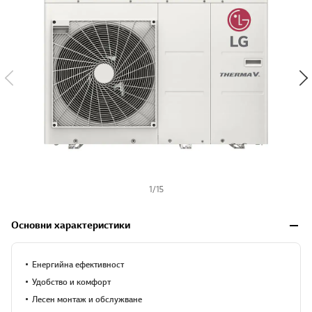
s
h
1
/
15
Основни характеристики
Енергийна ефективност
Удобство и комфорт
Лесен монтаж и обслужване