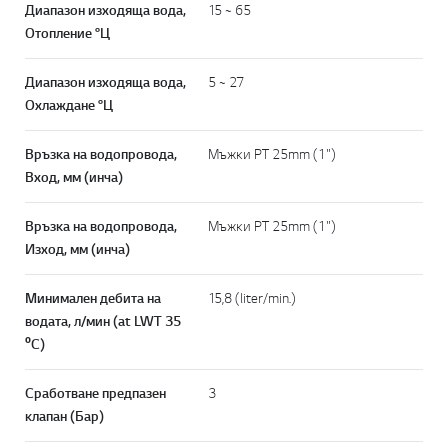
Диапазон изходяща вода,
15 ~ 65
Отопление °Ц
Диапазон изходяща вода,
5 ~ 27
Охлаждане °Ц
Връзка на водопровода,
Мъжки PT 25mm (1")
Вход, мм (инча)
Връзка на водопровода,
Мъжки PT 25mm (1")
Изход, мм (инча)
Минимален дебита на
15,8 (liter/min.)
водата, л/мин (at LWT 35
ºC)
Сработване предпазен
3
клапан (Бар)