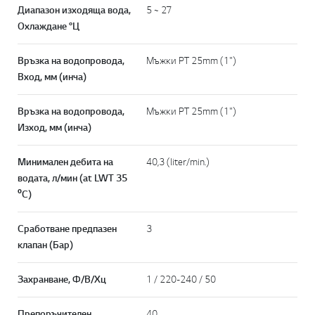
Диапазон изходяща вода,
5 ~ 27
Охлаждане °Ц
Връзка на водопровода,
Мъжки PT 25mm (1")
Вход, мм (инча)
Връзка на водопровода,
Мъжки PT 25mm (1")
Изход, мм (инча)
Минимален дебита на
40,3 (liter/min.)
водата, л/мин (at LWT 35
ºC)
Сработване предпазен
3
клапан (Бар)
Захранване, Ф/В/Хц
1 / 220-240 / 50
Препоръчителен
40