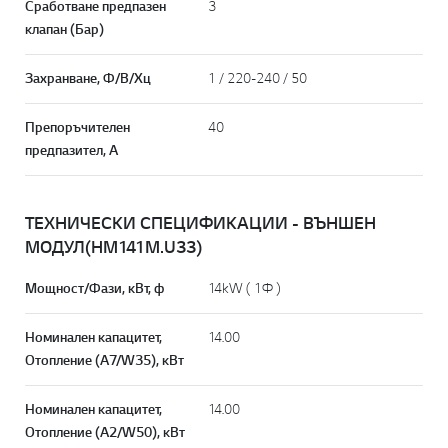
Сработване предпазен
3
клапан (Бар)
Захранване, Ф/В/Хц
1 / 220-240 / 50
Препоръчителен
40
предпазител, А
ТЕХНИЧЕСКИ СПЕЦИФИКАЦИИ - ВЪНШЕН
МОДУЛ(HM141M.U33)
Мощност/Фази, кВт, ф
14kW ( 1Ф )
Номинален капацитет,
14.00
Отопление (A7/W35), кВт
Номинален капацитет,
14.00
Отопление (A2/W50), кВт