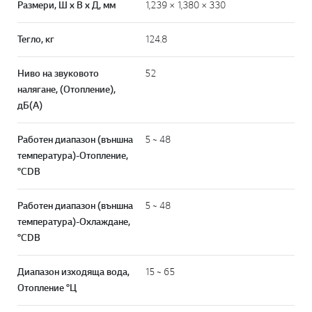
Размери, Ш x В x Д, мм
1,239 × 1,380 × 330
Тегло, кг
124.8
Ниво на звуковото
52
налягане, (Отопление),
дБ(А)
Работен диапазон (външна
5 ~ 48
температура)-Отопление,
°CDB
Работен диапазон (външна
5 ~ 48
температура)-Охлаждане,
°CDB
Диапазон изходяща вода,
15 ~ 65
Отопление °Ц