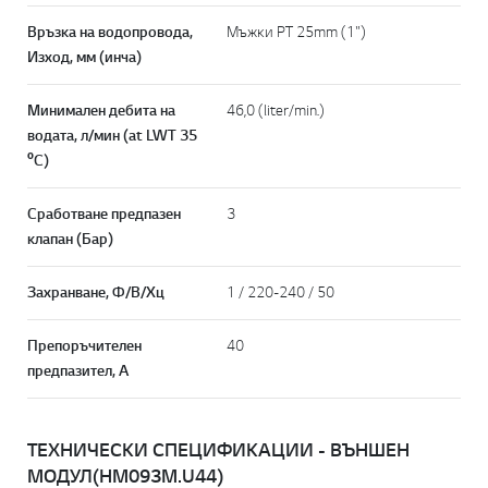
Връзка на водопровода,
Мъжки PT 25mm (1")
Изход, мм (инча)
Минимален дебита на
46,0 (liter/min.)
водата, л/мин (at LWT 35
ºC)
Сработване предпазен
3
клапан (Бар)
Захранване, Ф/В/Хц
1 / 220-240 / 50
Препоръчителен
40
предпазител, А
ТЕХНИЧЕСКИ СПЕЦИФИКАЦИИ - ВЪНШЕН
МОДУЛ(HM093M.U44)