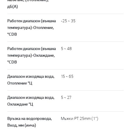
дБ(А)
Работен диапазон (външна
-25 ~ 35
температура)-Отопление,
°CDB
Работен диапазон (външна
5 ~ 48
температура)-Охлаждане,
°CDB
Диапазон изходяща вода,
15 ~ 65
Отопление °Ц
Диапазон изходяща вода,
5 ~ 27
Охлаждане °Ц
Връзка на водопровода,
Мъжки PT 25mm (1")
Вход, мм (инча)