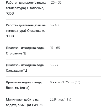
Работен диапазон (външна
-25 ~ 35
температура)-Отопление,
°CDB
Работен диапазон (външна
5 ~ 48
температура)-Охлаждане,
°CDB
Диапазон изходяща вода,
15 ~ 65
Отопление °Ц
Диапазон изходяща вода,
5 ~ 27
Охлаждане °Ц
Връзка на водопровода,
Мъжки PT 25mm (1")
Вход, мм (инча)
Минимален дебита на
25,9 (liter/min.)
водата, л/мин (at LWT 35