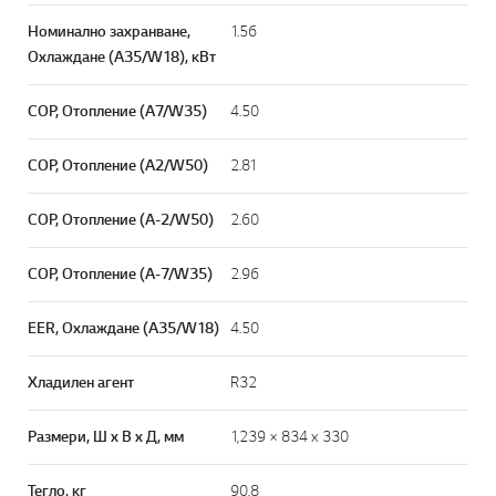
Номинално захранване,
1.56
Охлаждане (A35/W18), кВт
СОР, Отопление (A7/W35)
4.50
СОР, Отопление (A2/W50)
2.81
СОР, Отопление (A-2/W50)
2.60
СОР, Отопление (A-7/W35)
2.96
EER, Охлаждане (A35/W18)
4.50
Хладилен агент
R32
Размери, Ш x В x Д, мм
1,239 × 834 x 330
Тегло, кг
90.8