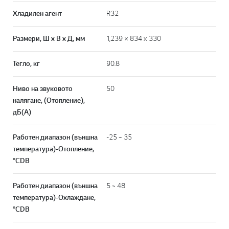
Хладилен агент
R32
Размери, Ш x В x Д, мм
1,239 × 834 x 330
Тегло, кг
90.8
Ниво на звуковото
50
налягане, (Отопление),
дБ(А)
Работен диапазон (външна
-25 ~ 35
температура)-Отопление,
°CDB
Работен диапазон (външна
5 ~ 48
температура)-Охлаждане,
°CDB