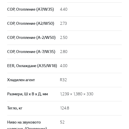
СОР, Отопление (A7/W35)
4.40
СОР, Отопление (A2/W50)
2.73
СОР, Отопление (A-2/W50)
2.50
СОР, Отопление (A-7/W35)
2.80
EER, Охлаждане (A35/W18)
4.00
Хладилен агент
R32
Размери, Ш x В x Д, мм
1,239 × 1,380 × 330
Тегло, кг
124.8
Ниво на звуковото
52
налягане, (Отопление),