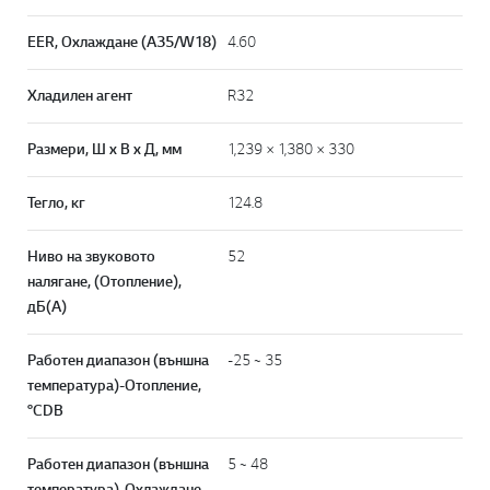
EER, Охлаждане (A35/W18)
4.60
Хладилен агент
R32
Размери, Ш x В x Д, мм
1,239 × 1,380 × 330
Тегло, кг
124.8
Ниво на звуковото
52
налягане, (Отопление),
дБ(А)
Работен диапазон (външна
-25 ~ 35
температура)-Отопление,
°CDB
Работен диапазон (външна
5 ~ 48
температура)-Охлаждане,