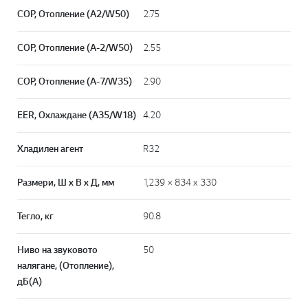
СОР, Отопление (A2/W50)
2.75
СОР, Отопление (A-2/W50)
2.55
СОР, Отопление (A-7/W35)
2.90
EER, Охлаждане (A35/W18)
4.20
Хладилен агент
R32
Размери, Ш x В x Д, мм
1,239 × 834 x 330
Тегло, кг
90.8
Ниво на звуковото
50
налягане, (Отопление),
дБ(А)