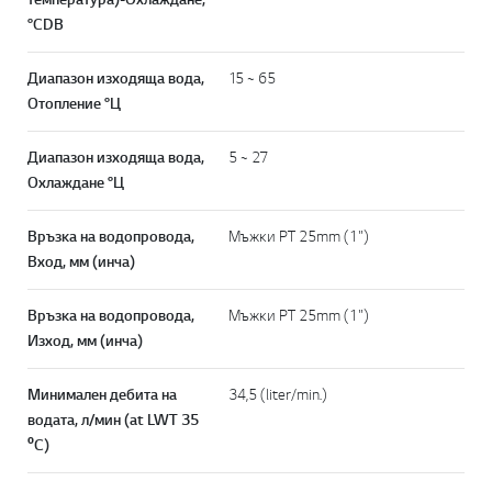
°CDB
Диапазон изходяща вода,
15 ~ 65
Отопление °Ц
Диапазон изходяща вода,
5 ~ 27
Охлаждане °Ц
Връзка на водопровода,
Мъжки PT 25mm (1")
Вход, мм (инча)
Връзка на водопровода,
Мъжки PT 25mm (1")
Изход, мм (инча)
Минимален дебита на
34,5 (liter/min.)
водата, л/мин (at LWT 35
ºC)