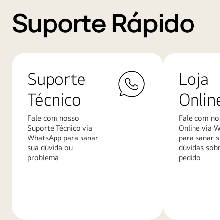
Suporte Rápido
Suporte
Loja
Técnico
Onlin
Fale com nosso
Fale com no
Suporte Técnico via
Online via 
WhatsApp para sanar
para sanar s
sua dúvida ou
dúvidas sob
problema
pedido
Saiba
Saiba
mais
mais