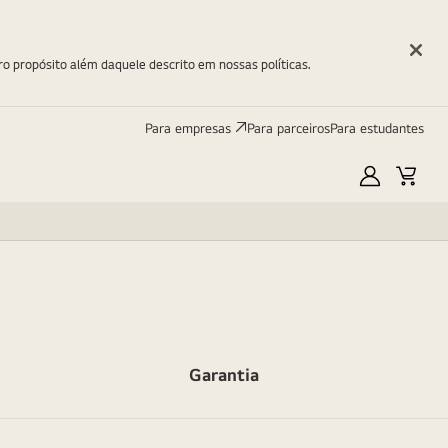
ro propósito além daquele descrito em nossas políticas.
Para empresas
Para parceiros
Para estudantes
Minha
Carri
LG
Garantia