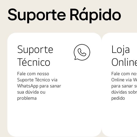
Suporte Rápido
Suporte
Loja
Técnico
Onlin
Fale com nosso
Fale com no
Suporte Técnico via
Online via 
WhatsApp para sanar
para sanar s
sua dúvida ou
dúvidas sob
problema
pedido
Saiba
Saiba
mais
mais