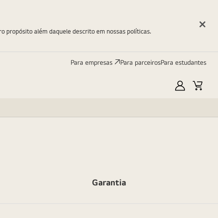
ro propósito além daquele descrito em nossas políticas.
Para empresas
Para parceiros
Para estudantes
Minha
Carri
LG
Garantia