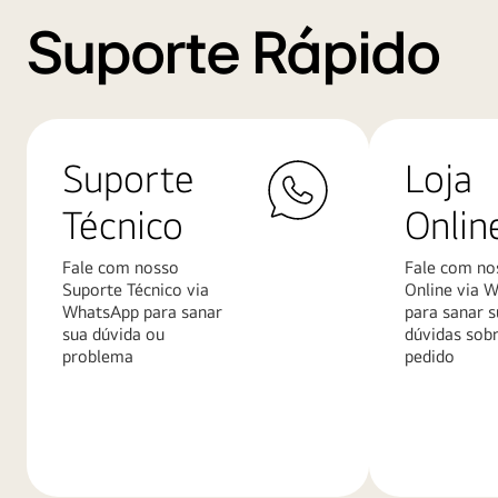
Suporte Rápido
Suporte
Loja
Técnico
Onlin
Fale com nosso
Fale com no
Suporte Técnico via
Online via 
WhatsApp para sanar
para sanar s
sua dúvida ou
dúvidas sob
problema
pedido
Saiba
Saiba
mais
mais