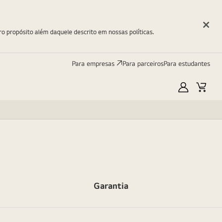
ro propósito além daquele descrito em nossas políticas.
Para empresas
Para parceiros
Para estudantes
Minha
Carri
LG
Garantia