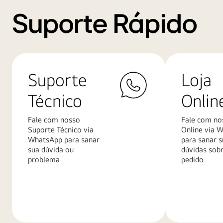
Suporte Rápido
Suporte
Loja
Técnico
Onlin
Fale com nosso
Fale com no
Suporte Técnico via
Online via 
WhatsApp para sanar
para sanar s
sua dúvida ou
dúvidas sob
problema
pedido
Saiba
Saiba
mais
mais