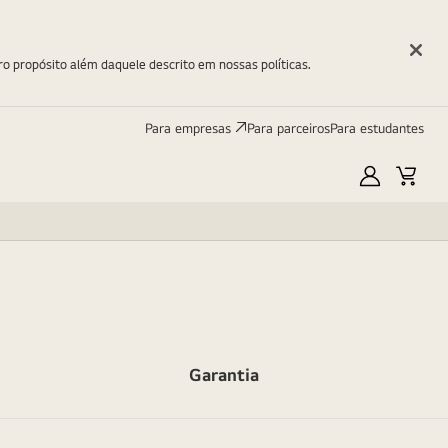
ro propósito além daquele descrito em nossas políticas.
Para empresas
Para parceiros
Para estudantes
Minha
Carri
LG
Garantia