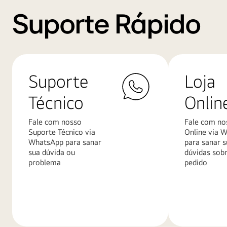
Suporte Rápido
Suporte
Loja
Técnico
Onlin
Fale com nosso
Fale com no
Suporte Técnico via
Online via 
WhatsApp para sanar
para sanar s
sua dúvida ou
dúvidas sob
problema
pedido
Saiba
Saiba
mais
mais