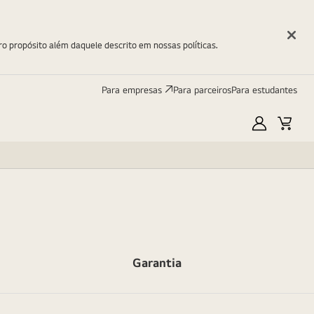
ro propósito além daquele descrito em nossas políticas.
Para empresas
Para parceiros
Para estudantes
Minha
Carri
LG
Garantia