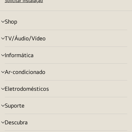
Solicitar instalação
Shop
alternar
menu
TV/Áudio/Vídeo
alternar
menu
Informática
alternar
menu
Ar-condicionado
alternar
menu
Eletrodomésticos
alternar
menu
Suporte
alternar
menu
Descubra
alternar
menu