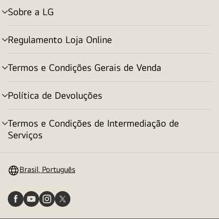
Sobre a LG
alternar
menu
Regulamento Loja Online
alternar
menu
Termos e Condições Gerais de Venda
alternar
menu
Política de Devoluções
alternar
menu
Termos e Condições de Intermediação de
alternar
Serviços
menu
Brasil, Português