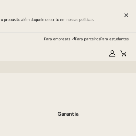
ro propósito além daquele descrito em nossas políticas.
Para empresas
Para parceiros
Para estudantes
Minha
Carri
LG
Garantia