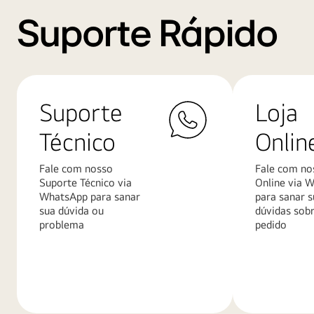
Suporte Rápido
Suporte
Loja
Técnico
Onlin
Fale com nosso
Fale com no
Suporte Técnico via
Online via 
WhatsApp para sanar
para sanar s
sua dúvida ou
dúvidas sob
problema
pedido
Saiba
Saiba
mais
mais