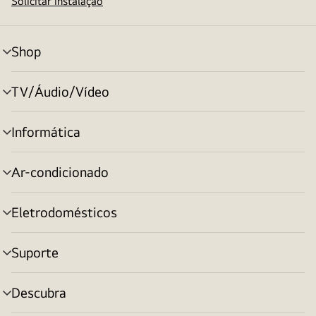
Solicitar instalação
Shop
alternar
menu
TV/Áudio/Vídeo
alternar
menu
Informática
alternar
menu
Ar-condicionado
alternar
menu
Eletrodomésticos
alternar
menu
Suporte
alternar
menu
Descubra
alternar
menu