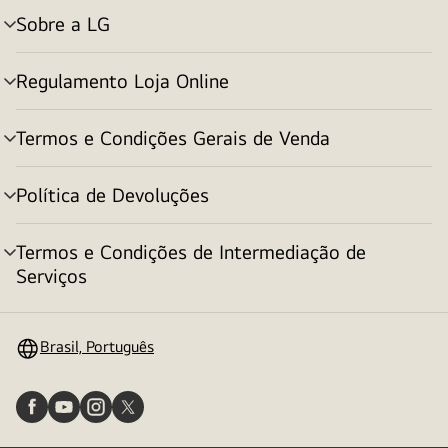
Sobre a LG
alternar
menu
Regulamento Loja Online
alternar
menu
Termos e Condições Gerais de Venda
alternar
menu
Política de Devoluções
alternar
menu
Termos e Condições de Intermediação de
alternar
Serviços
menu
Brasil, Português