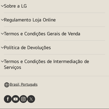
Sobre a LG
alternar
menu
Regulamento Loja Online
alternar
menu
Termos e Condições Gerais de Venda
alternar
menu
Política de Devoluções
alternar
menu
Termos e Condições de Intermediação de
alternar
Serviços
menu
Brasil, Português