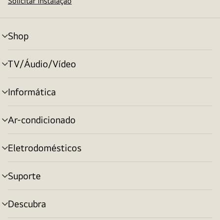
Solicitar instalação
Shop
alternar
menu
TV/Áudio/Vídeo
alternar
menu
Informática
alternar
menu
Ar-condicionado
alternar
menu
Eletrodomésticos
alternar
menu
Suporte
alternar
menu
Descubra
alternar
menu