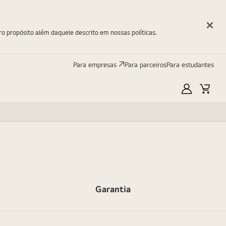
ro propósito além daquele descrito em nossas políticas.
Para empresas
Para parceiros
Para estudantes
Minha
Carri
LG
Garantia