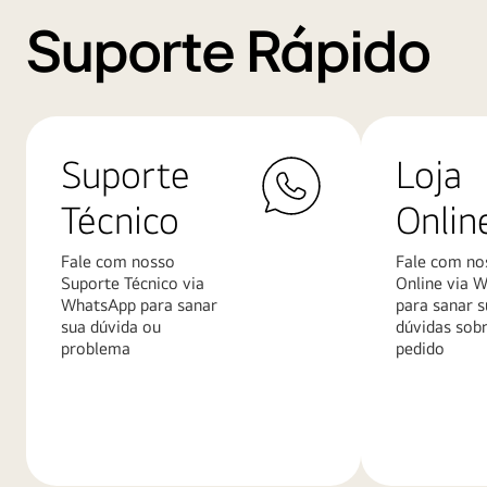
Suporte Rápido
Suporte
Loja
Técnico
Onlin
Fale com nosso
Fale com no
Suporte Técnico via
Online via 
WhatsApp para sanar
para sanar s
sua dúvida ou
dúvidas sob
problema
pedido
Saiba
Saiba
mais
mais