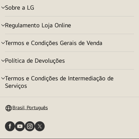
Sobre a LG
alternar
menu
Regulamento Loja Online
alternar
menu
Termos e Condições Gerais de Venda
alternar
menu
Política de Devoluções
alternar
menu
Termos e Condições de Intermediação de
alternar
Serviços
menu
Brasil, Português