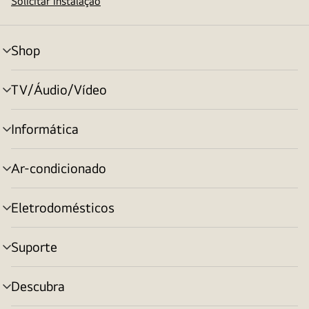
Solicitar instalação
Shop
alternar
menu
TV/Áudio/Vídeo
alternar
menu
Informática
alternar
menu
Ar-condicionado
alternar
menu
Eletrodomésticos
alternar
menu
Suporte
alternar
menu
Descubra
alternar
menu