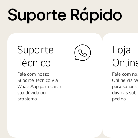
Suporte Rápido
Suporte
Loja
Técnico
Onlin
Fale com nosso
Fale com no
Suporte Técnico via
Online via 
WhatsApp para sanar
para sanar s
sua dúvida ou
dúvidas sob
problema
pedido
Saiba
Saiba
mais
mais