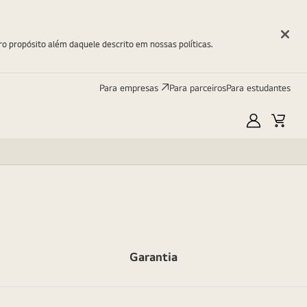
ro propósito além daquele descrito em nossas políticas.
Para empresas
Para parceiros
Para estudantes
Minha
Carri
LG
Garantia