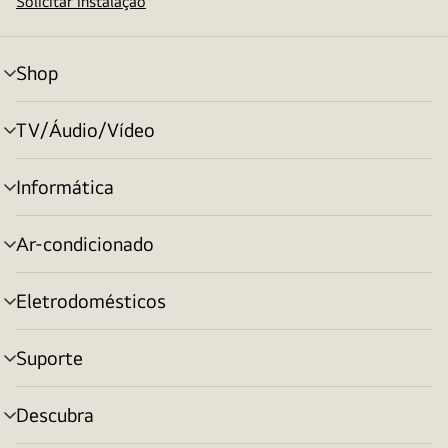
Solicitar instalação
Shop
alternar
menu
TV/Áudio/Vídeo
alternar
menu
Informática
alternar
menu
Ar-condicionado
alternar
menu
Eletrodomésticos
alternar
menu
Suporte
alternar
menu
Descubra
alternar
menu