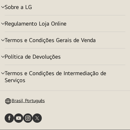
Sobre a LG
alternar
menu
Regulamento Loja Online
alternar
menu
Termos e Condições Gerais de Venda
alternar
menu
Política de Devoluções
alternar
menu
Termos e Condições de Intermediação de
alternar
Serviços
menu
Brasil, Português