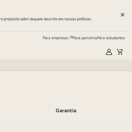
ro propósito além daquele descrito em nossas políticas.
Para empresas
Para parceiros
Para estudantes
Minha
Carri
LG
Garantia