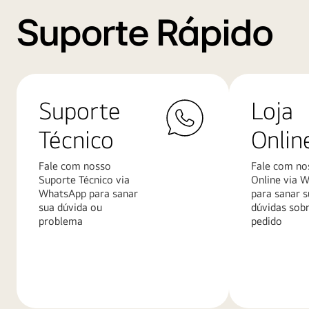
Suporte Rápido
Suporte
Loja
Técnico
Onlin
Fale com nosso
Fale com no
Suporte Técnico via
Online via 
WhatsApp para sanar
para sanar s
sua dúvida ou
dúvidas sob
problema
pedido
Saiba
Saiba
mais
mais