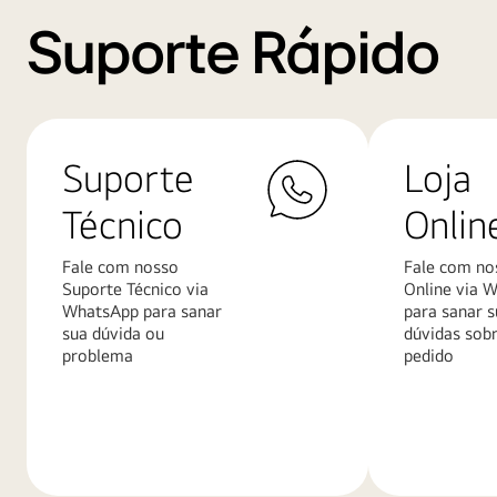
Suporte Rápido
Suporte
Loja
Técnico
Onlin
Fale com nosso
Fale com no
Suporte Técnico via
Online via 
WhatsApp para sanar
para sanar s
sua dúvida ou
dúvidas sob
problema
pedido
Saiba
Saiba
mais
mais