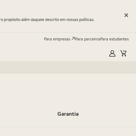
ro propósito além daquele descrito em nossas políticas.
Para empresas
Para parceiros
Para estudantes
Minha
Carri
LG
Garantia