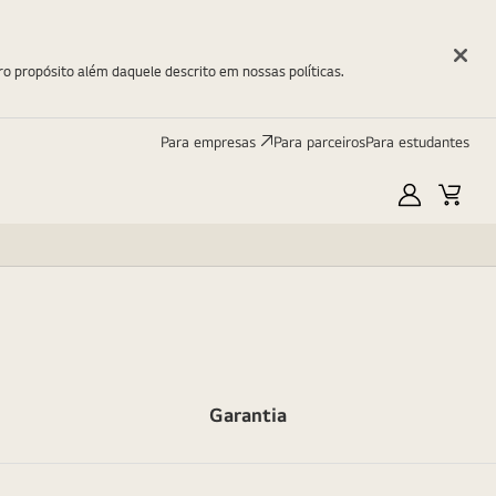
ro propósito além daquele descrito em nossas políticas.
Para empresas
Para parceiros
Para estudantes
Minha
Carri
LG
Garantia