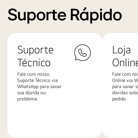
Suporte Rápido
Suporte
Loja
Técnico
Onlin
Fale com nosso
Fale com no
Suporte Técnico via
Online via 
WhatsApp para sanar
para sanar s
sua dúvida ou
dúvidas sob
problema
pedido
Saiba
Saiba
mais
mais