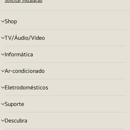
Solicitar instalação
Shop
alternar
menu
TV/Áudio/Vídeo
alternar
menu
Informática
alternar
menu
Ar-condicionado
alternar
menu
Eletrodomésticos
alternar
menu
Suporte
alternar
menu
Descubra
alternar
menu