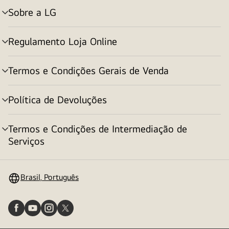
Sobre a LG
alternar
menu
Regulamento Loja Online
alternar
menu
Termos e Condições Gerais de Venda
alternar
menu
Política de Devoluções
alternar
menu
Termos e Condições de Intermediação de
alternar
Serviços
menu
Brasil, Português