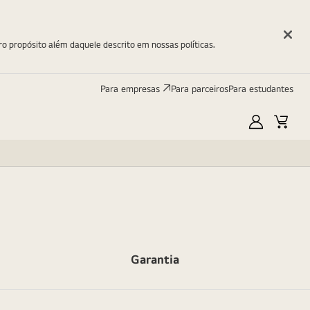
ro propósito além daquele descrito em nossas políticas.
Para empresas
Para parceiros
Para estudantes
Minha
Carri
LG
Garantia