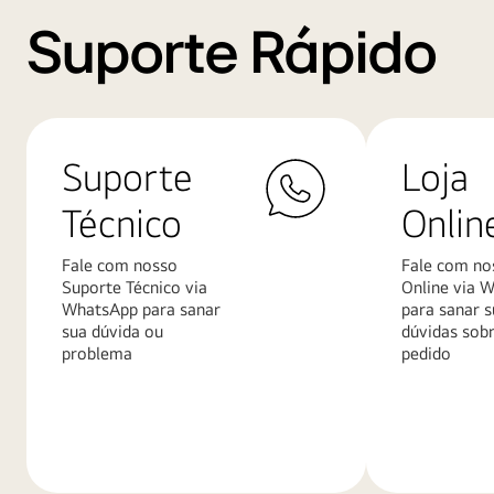
Suporte Rápido
Suporte
Loja
Técnico
Onlin
Fale com nosso
Fale com no
Suporte Técnico via
Online via 
WhatsApp para sanar
para sanar s
sua dúvida ou
dúvidas sob
problema
pedido
Saiba
Saiba
mais
mais