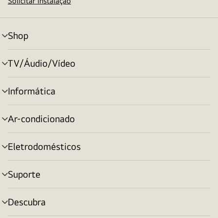
Solicitar instalação
Shop
alternar
menu
TV/Áudio/Vídeo
alternar
menu
Informática
alternar
menu
Ar-condicionado
alternar
menu
Eletrodomésticos
alternar
menu
Suporte
alternar
menu
Descubra
alternar
menu