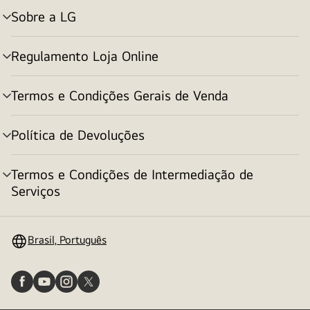
Sobre a LG
alternar
menu
Regulamento Loja Online
alternar
menu
Termos e Condições Gerais de Venda
alternar
menu
Política de Devoluções
alternar
menu
Termos e Condições de Intermediação de
alternar
Serviços
menu
Brasil, Português