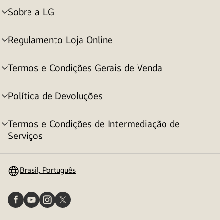
Sobre a LG
alternar
menu
Regulamento Loja Online
alternar
menu
Termos e Condições Gerais de Venda
alternar
menu
Política de Devoluções
alternar
menu
Termos e Condições de Intermediação de
alternar
Serviços
menu
Brasil, Português