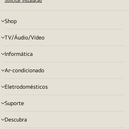
Solicitar instalação
Shop
alternar
menu
TV/Áudio/Vídeo
alternar
menu
Informática
alternar
menu
Ar-condicionado
alternar
menu
Eletrodomésticos
alternar
menu
Suporte
alternar
menu
Descubra
alternar
menu