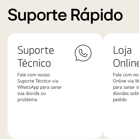
Suporte Rápido
Suporte
Loja
Técnico
Onlin
Fale com nosso
Fale com no
Suporte Técnico via
Online via 
WhatsApp para sanar
para sanar s
sua dúvida ou
dúvidas sob
problema
pedido
Saiba
Saiba
mais
mais