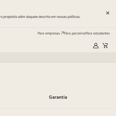
ro propósito além daquele descrito em nossas políticas.
Para empresas
Para parceiros
Para estudantes
Minha
Carri
LG
Garantia