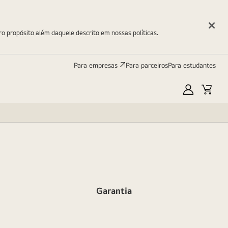
ro propósito além daquele descrito em nossas políticas.
Para empresas
Para parceiros
Para estudantes
Minha
Carri
LG
Garantia