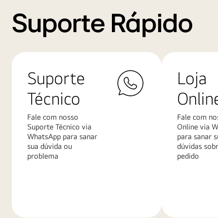
Suporte Rápido
Suporte
Loja
Técnico
Onlin
Fale com nosso
Fale com no
Suporte Técnico via
Online via 
WhatsApp para sanar
para sanar s
sua dúvida ou
dúvidas sob
problema
pedido
Saiba
Saiba
mais
mais