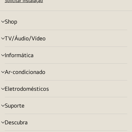
Solicitar instalação
Shop
alternar
menu
TV/Áudio/Vídeo
alternar
menu
Informática
alternar
menu
Ar-condicionado
alternar
menu
Eletrodomésticos
alternar
menu
Suporte
alternar
menu
Descubra
alternar
menu