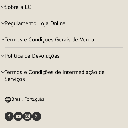
Sobre a LG
alternar
menu
Regulamento Loja Online
alternar
menu
Termos e Condições Gerais de Venda
alternar
menu
Política de Devoluções
alternar
menu
Termos e Condições de Intermediação de
alternar
Serviços
menu
Brasil, Português