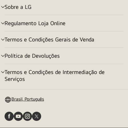
Sobre a LG
alternar
menu
Regulamento Loja Online
alternar
menu
Termos e Condições Gerais de Venda
alternar
menu
Política de Devoluções
alternar
menu
Termos e Condições de Intermediação de
alternar
Serviços
menu
Brasil, Português