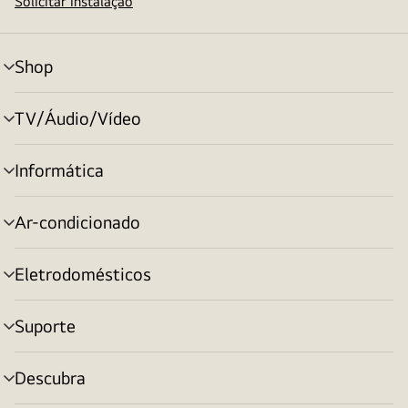
Solicitar instalação
Shop
alternar
menu
TV/Áudio/Vídeo
alternar
menu
Informática
alternar
menu
Ar-condicionado
alternar
menu
Eletrodomésticos
alternar
menu
Suporte
alternar
menu
Descubra
alternar
menu