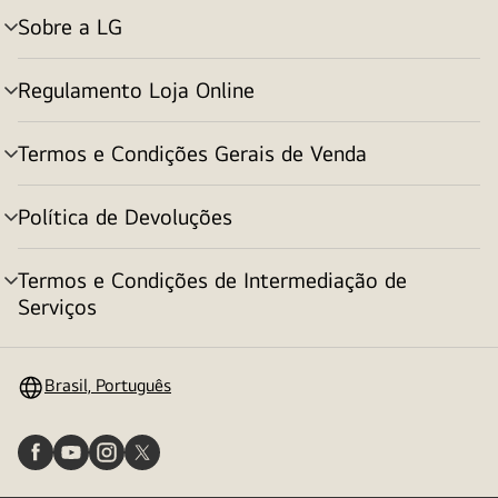
Sobre a LG
alternar
menu
Regulamento Loja Online
alternar
menu
Termos e Condições Gerais de Venda
alternar
menu
Política de Devoluções
alternar
menu
Termos e Condições de Intermediação de
alternar
Serviços
menu
Brasil, Português