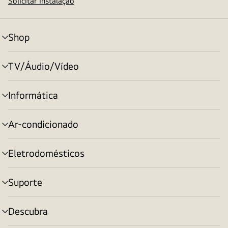
Solicitar instalação
Shop
alternar
menu
TV/Áudio/Vídeo
alternar
menu
Informática
alternar
menu
Ar-condicionado
alternar
menu
Eletrodomésticos
alternar
menu
Suporte
alternar
menu
Descubra
alternar
menu