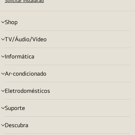
Solicitar instalação
Shop
alternar
menu
TV/Áudio/Vídeo
alternar
menu
Informática
alternar
menu
Ar-condicionado
alternar
menu
Eletrodomésticos
alternar
menu
Suporte
alternar
menu
Descubra
alternar
menu