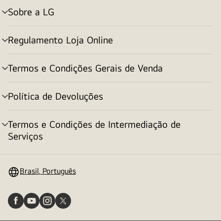
Sobre a LG
alternar
menu
Regulamento Loja Online
alternar
menu
Termos e Condições Gerais de Venda
alternar
menu
Política de Devoluções
alternar
menu
Termos e Condições de Intermediação de
alternar
Serviços
menu
Brasil, Português