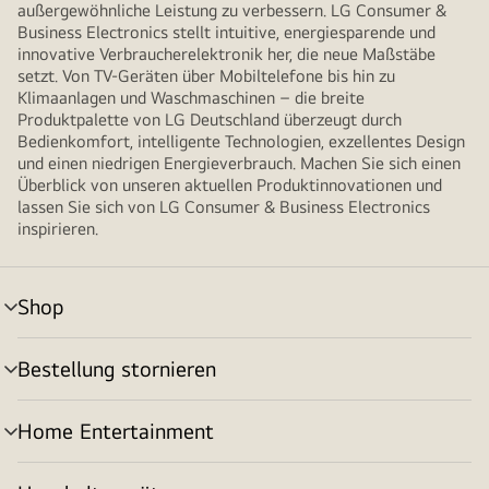
außergewöhnliche Leistung zu verbessern. LG Consumer &
Business Electronics stellt intuitive, energiesparende und
innovative Verbraucherelektronik her, die neue Maßstäbe
setzt. Von TV-Geräten über Mobiltelefone bis hin zu
Klimaanlagen und Waschmaschinen – die breite
Produktpalette von LG Deutschland überzeugt durch
Bedienkomfort, intelligente Technologien, exzellentes Design
und einen niedrigen Energieverbrauch. Machen Sie sich einen
Überblick von unseren aktuellen Produktinnovationen und
lassen Sie sich von LG Consumer & Business Electronics
inspirieren.
Shop
Menü
umschalten
Bestellung stornieren
Menü
umschalten
Home Entertainment
Menü
umschalten