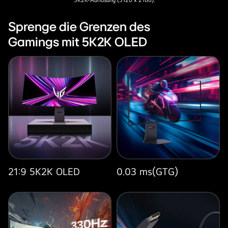
45GX950A,
der
Sprenge die Grenzen des
weltweit
Gamings mit 5K2K OLED
erste
5K2K
Curved
OLED-
Gaming-
Monitor,
auf
einem
Schreibtisch
mit
Gaming-
21:9 5K2K OLED
0.03 ms(GTG)
PC
und
Zubehör
präsentiert,