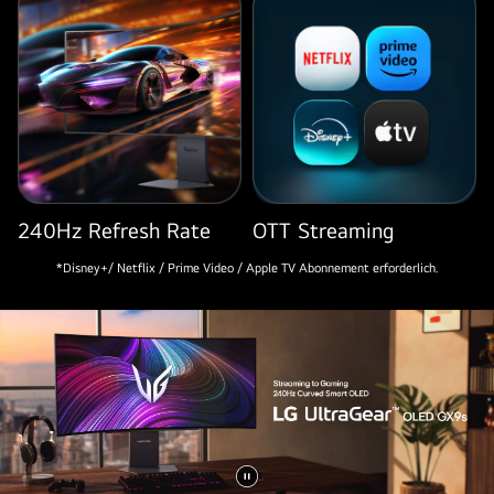
für
Streaming,
Gaming
und
Produktivität.
240Hz Refresh Rate
OTT Streaming
*Disney+/ Netflix / Prime Video / Apple TV Abonnement erforderlich.