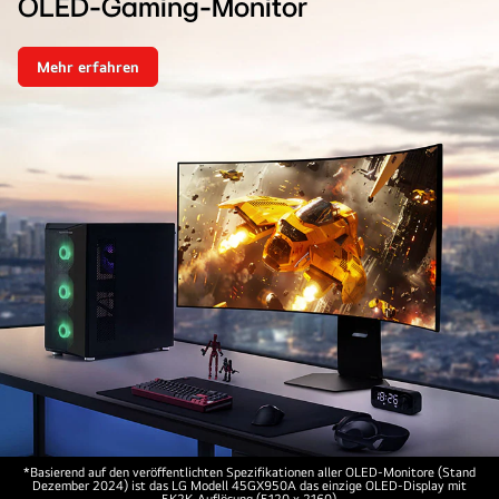
OLED-Gaming-Monitor
Mehr erfahren
Weltweit
erster
5K2K
Curved<br>OLED-
Gaming-
Monitor
LG
*Basierend auf den veröffentlichten Spezifikationen aller OLED-Monitore (Stand
Dezember 2024) ist das LG Modell 45GX950A das einzige OLED-Display mit
UltraGear
5K2K-Auflösung (5120 x 2160).