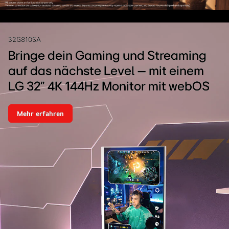
Video
anhalten
32G810SA
Bringe dein Gaming und Streaming
auf das nächste Level – mit einem
LG 32" 4K 144Hz Monitor mit webOS
Mehr erfahren
Bringe
dein
Gaming
und
Streaming
auf
das
nächste
Level
–
mit
einem
LG
32"
4K
144Hz