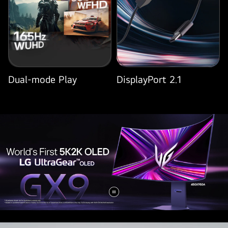
zeigt
eine
lebendige
Weltraumkampfszene
auf
dem
Bildschirm.
Dual-mode Play
DisplayPort 2.1
Video
anhalten