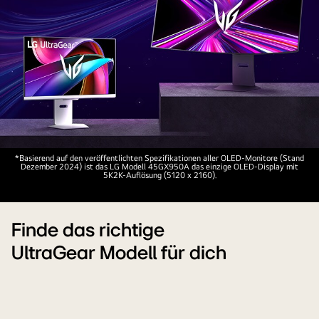
LG
*Basierend auf den veröffentlichten Spezifikationen aller OLED-Monitore (Stand
Dezember 2024) ist das LG Modell 45GX950A das einzige OLED-Display mit
UltraGear
5K2K-Auflösung (5120 x 2160).
Werbung
für
den
Finde das richtige
weltweit
UltraGear Modell für dich
ersten
5K2K
OLED-
Gaming-