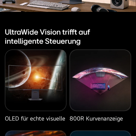
LG
UltraGear
240Hz
UltraWide Vision trifft auf
Curved
intelligente Steuerung
OLED-
Smart-
Monitore
in
einem
modernen
Homeoffice-
Setup,
mit
einer
Content-
OLED für echte visuelle
800R Kurvenanzeige
Hub-
Oberfläche