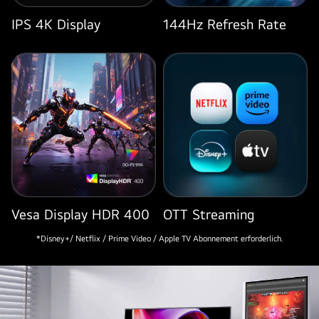
Streaming-
Setup,
IPS 4K Display
144Hz Refresh Rate
zeigt
eine
Live-
Gaming-
Session
mit
Chat-
und
Steuerpanels
auf
dem
Vesa Display HDR 400
OTT Streaming
Bildschirm.
*Disney+/ Netflix / Prime Video / Apple TV Abonnement erforderlich.