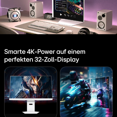
Monitor
mit
webOS
Vertikal
ausgerichteter
32-
Smarte 4K-Power auf einem
Zoll
perfekten 32-Zoll-Display
4K
144Hz
LG
UltraGear
32G810SA
Monitor
in
einem
modernen