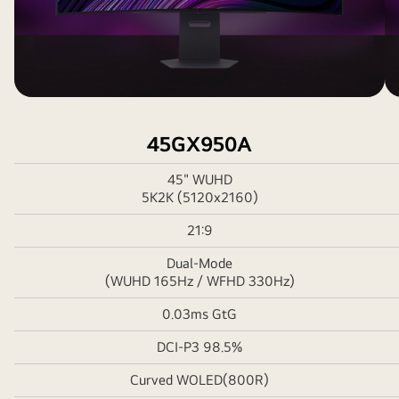
45GX950A
45" WUHD
5K2K (5120x2160)
21:9
Dual-Mode
(WUHD 165Hz / WFHD 330Hz)
0.03ms GtG
DCI-P3 98.5%
Curved WOLED(800R)