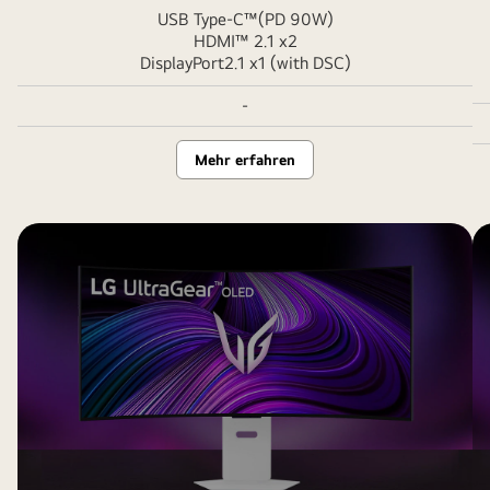
USB Type-C™(PD 90W)
HDMI™ 2.1 x2
DisplayPort2.1 x1 (with DSC)
-
Mehr erfahren