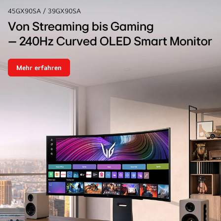
45GX90SA / 39GX90SA
Von Streaming bis Gaming
– 240Hz Curved OLED Smart Monitor
Mehr erfahren
Von
Streaming
bis
Gaming<br>
–
240Hz
Curved
OLED
Smart
Monitor