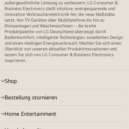
außergewöhnliche Leistung zu verbessern. LG Consumer &
Business Electronics stellt intuitive, energiesparende und
innovative Verbraucherelektronik her, die neue Maßstäbe
setzt. Von TV-Geräten über Mobiltelefone bis hin zu
Klimaanlagen und Waschmaschinen – die breite
Produktpalette von LG Deutschland überzeugt durch
Bedienkomfort, intelligente Technologien, exzellentes Design
und einen niedrigen Energieverbrauch. Machen Sie sich einen
Überblick von unseren aktuellen Produktinnovationen und
lassen Sie sich von LG Consumer & Business Electronics
inspirieren.
Shop
Menü
umschalten
Bestellung stornieren
Menü
umschalten
Home Entertainment
Menü
umschalten