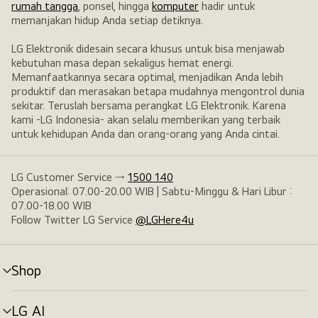
rumah tangga
, ponsel, hingga
komputer
hadir untuk
memanjakan hidup Anda setiap detiknya.
LG Elektronik didesain secara khusus untuk bisa menjawab
kebutuhan masa depan sekaligus hemat energi.
Memanfaatkannya secara optimal, menjadikan Anda lebih
produktif dan merasakan betapa mudahnya mengontrol dunia
sekitar. Teruslah bersama perangkat LG Elektronik. Karena
kami -LG Indonesia- akan selalu memberikan yang terbaik
untuk kehidupan Anda dan orang-orang yang Anda cintai.
LG Customer Service →
1500 140
Operasional: 07.00-20.00 WIB | Sabtu-Minggu & Hari Libur :
07.00-18.00 WIB
Follow Twitter LG Service
@LGHere4u
Shop
tombol
menu
LG AI
tombol