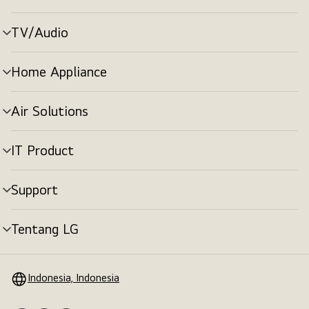
menu
TV/Audio
tombol
menu
Home Appliance
tombol
menu
Air Solutions
tombol
menu
IT Product
tombol
menu
Support
tombol
menu
Tentang LG
tombol
menu
Indonesia, Indonesia