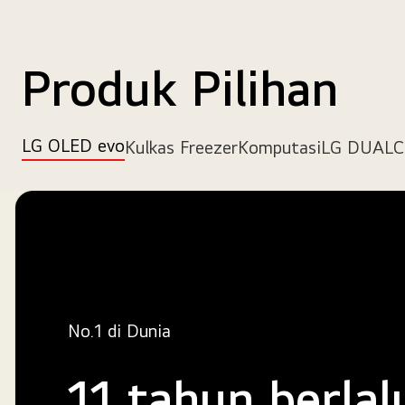
Produk Pilihan
LG OLED evo
Kulkas Freezer
Komputasi
LG DUAL
No.1 di Dunia
11 tahun berlal