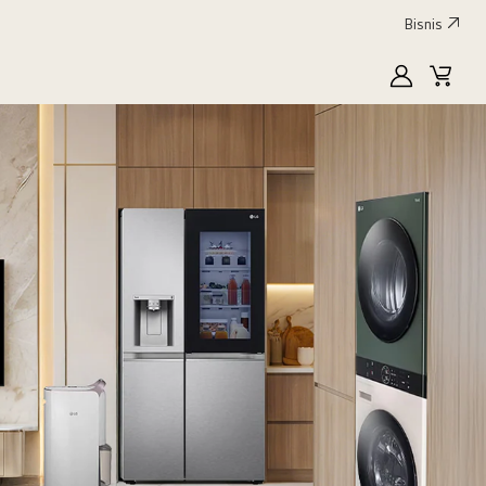
Bisnis
MyLG
Keran