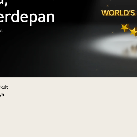
erdepan
ut.