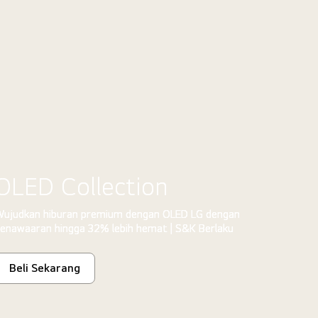
OLED Collection
ujudkan hiburan premium dengan OLED LG dengan
enawaaran hingga 32% lebih hemat | S&K Berlaku
Beli Sekarang