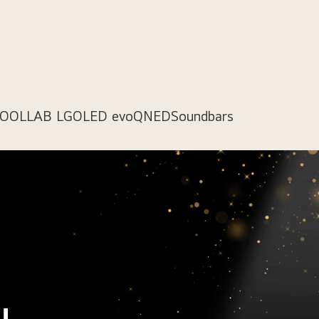
COOL
LAB LG
OLED evo
QNED
Soundbars
u,