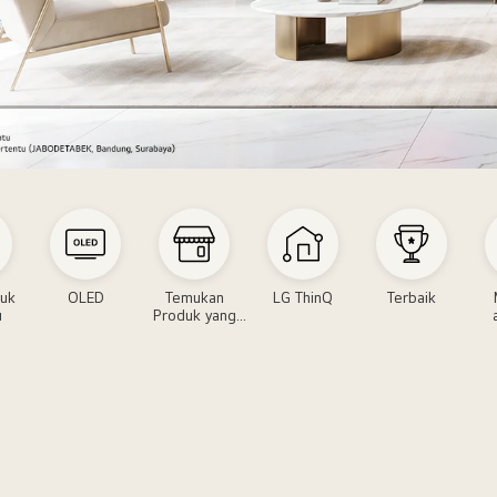
duk
OLED
Temukan
LG ThinQ
Terbaik
u
Produk yang
Anda Butuhkan
icilan0%
Musi
Laga