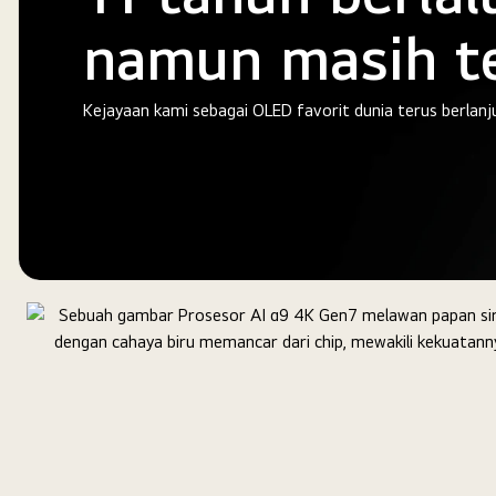
namun masih t
Kejayaan kami sebagai OLED favorit dunia terus berlanj
Lambang
emas
OLED
TV
nomor
1
di
dunia