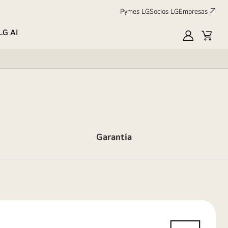
Pymes LG
Socios LG
Empresas
LG AI
Mi
Carrit
LG
Garantía