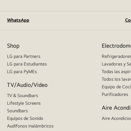
WhatsApp
Co
Shop
Electrodom
LG para Partners
Refrigeradore
LG para Estudiantes
Lavadoras y S
LG para PyMEs
Todas las aspi
Todos los lavav
TV/Audio/Video
Equipo de Coc
Purificadores
TV & Soundbars
Lifestyle Screens
Aire Acond
Soundbars
Equipos de Sonido
Aire Acondici
Audífonos Inalámbricos