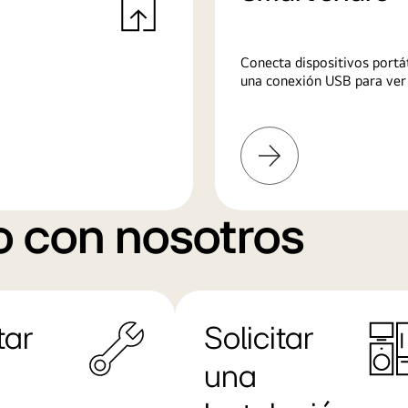
Conecta dispositivos portát
una conexión USB para ver 
Más
información
o con nosotros
tar
Solicitar
una