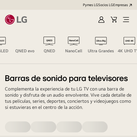
Pymes LG
Socios LG
Empresas
Iniciar
Carrito
Open
sesión
Menu
iLED
QNED evo
QNED
NanoCell
Ultra Grandes
4K UHD T
Barras de sonido para televisores
Complementa la experiencia de tu LG TV con una barra de
sonido y disfruta de un audio envolvente. Vive cada detalle de
tus películas, series, deportes, conciertos y videojuegos como
si estuvieras en el centro de la acción.