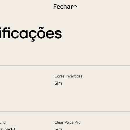
Fechar
ificações
Cores Invertidas
Sim
ound
Clear Voice Pro
layback)
Sim