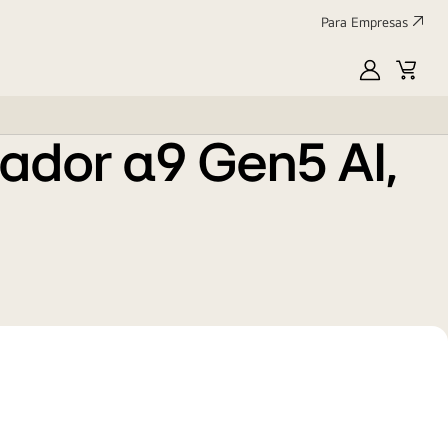
Para Empresas
Folha de produto
Classificação
energética
MyLG
Cart
:
UE
ador α9 Gen5 AI,