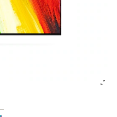
open
gallery
popup