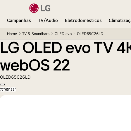
LG OLED evo TV 4K, série C2, Processador α9 Ge
Campanhas
TV/Audio
Eletrodomésticos
Climatizaç
Home
TV & Soundbars
OLED evo
OLED65C26LD
LG OLED evo TV 4K,
webOS 22
OLED65C26LD
Copy model name
77"
65"
55"