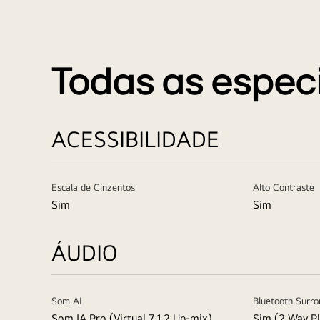
Todas as espec
ACESSIBILIDADE
Escala de Cinzentos
Alto Contraste
Sim
Sim
ÁUDIO
Som AI
Bluetooth Surr
Som IA Pro (Virtual 7.1.2 Up-mix)
Sim (2 Way P