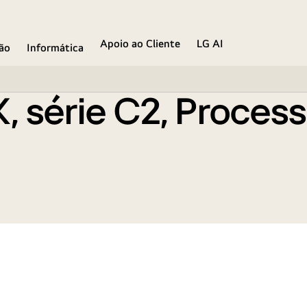
n5 AI, webOS 22
Apoio ao Cliente
LG AI
ão
Informática
 série C2, Process