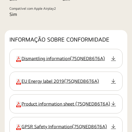
Compatível com Apple Airplay2
Sim
INFORMAÇÃO SOBRE CONFORMIDADE
Dismantling information
(
75QNED86T6A
)
extensão:pdf
EU Energy label 2019
(
75QNED86T6A
)
extensão:pdf
Product information sheet
(
75QNED86T6A
)
extensão:pdf
GPSR Safety Information
(
75QNED86T6A
)
extensão:pdf