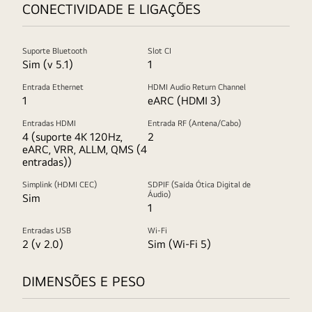
CONECTIVIDADE E LIGAÇÕES
Suporte Bluetooth
Slot CI
Sim (v 5.1)
1
Entrada Ethernet
HDMI Audio Return Channel
1
eARC (HDMI 3)
Entradas HDMI
Entrada RF (Antena/Cabo)
4 (suporte 4K 120Hz,
2
eARC, VRR, ALLM, QMS (4
entradas))
Simplink (HDMI CEC)
SDPIF (Saída Ótica Digital de
Áudio)
Sim
1
Entradas USB
Wi-Fi
2 (v 2.0)
Sim (Wi-Fi 5)
DIMENSÕES E PESO