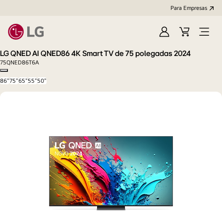
Para Empresas
Iniciar
Cart
Open
sessão
Menu
LG QNED AI QNED86 4K Smart TV de 75 polegadas 2024
75QNED86T6A
Copy model name
86"
75"
65"
55"
50"