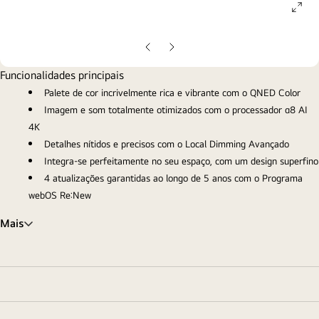
ope
gall
pop
Diapositivo
Diapositivo
anterior
seguinte
Funcionalidades principais
Palete de cor incrivelmente rica e vibrante com o QNED Color
Imagem e som totalmente otimizados com o processador α8 AI
4K
Detalhes nítidos e precisos com o Local Dimming Avançado
Integra-se perfeitamente no seu espaço, com um design superfino
4 atualizações garantidas ao longo de 5 anos com o Programa
webOS Re:New
Mais