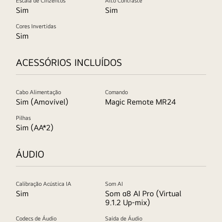
Escala de Cinzentos
Alto Contraste
Sim
Sim
Cores Invertidas
Sim
ACESSÓRIOS INCLUÍDOS
Cabo Alimentação
Comando
Sim (Amovível)
Magic Remote MR24
Pilhas
Sim (AA*2)
ÁUDIO
Calibração Acústica IA
Som AI
Sim
Som α8 AI Pro (Virtual
9.1.2 Up-mix)
Codecs de Áudio
Saída de Áudio