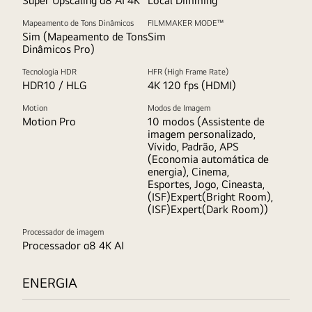
Super Upscaling α8 AI 4K
Local Dimming
Mapeamento de Tons Dinâmicos
FILMMAKER MODE™
Sim (Mapeamento de Tons
Sim
Dinâmicos Pro)
Tecnologia HDR
HFR (High Frame Rate)
HDR10 / HLG
4K 120 fps (HDMI)
Motion
Modos de Imagem
Motion Pro
10 modos (Assistente de
imagem personalizado,
Vívido, Padrão, APS
(Economia automática de
energia), Cinema,
Esportes, Jogo, Cineasta,
(ISF)Expert(Bright Room),
(ISF)Expert(Dark Room))
Processador de imagem
Processador α8 4K AI
ENERGIA