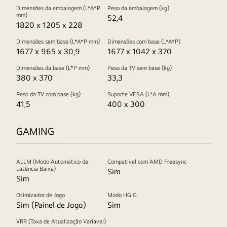
Dimensões da embalagem (L*A*P
Peso da embalagem (kg)
mm)
52,4
1820 x 1205 x 228
Dimensões sem base (L*A*P mm)
Dimensões com base (L*A*P)
1677 x 965 x 30,9
1677 x 1042 x 370
Dimensões da base (L*P mm)
Peso da TV sem base (kg)
380 x 370
33,3
Peso da TV com base (kg)
Suporte VESA (L*A mm)
41,5
400 x 300
GAMING
ALLM (Modo Automático de
Compatível com AMD Freesync
Latência Baixa)
Sim
Sim
Otimizador de Jogo
Modo HGiG
Sim (Painel de Jogo)
Sim
VRR (Taxa de Atualização Variável)