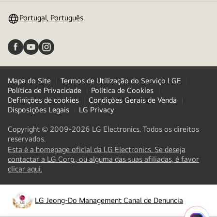
Portugal, Português
Mapa do Site
Termos de Utilização do Serviço LGE
Política de Privacidade
Política de Cookies
Definições de cookies
Condições Gerais de Venda
Disposições Legais
LG Privacy
Copyright © 2009-2026 LG Electronics. Todos os direitos
reservados.
Esta é a homepage oficial da LG Electronics. Se deseja
contactar a LG Corp., ou alguma das suas afiliadas, é favor
(
opens
clicar aqui.
in
a
new
LG Jeong-Do Management Canal de Denuncia
(
opens
tab
)
in