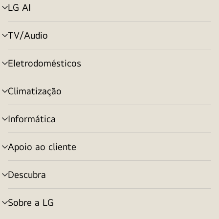
LG AI
alternar
menu
TV/Audio
alternar
menu
Eletrodomésticos
alternar
menu
Climatização
alternar
menu
Informática
alternar
menu
Apoio ao cliente
alternar
menu
Descubra
alternar
menu
Sobre a LG
alternar
menu