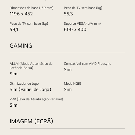
Dimensões da base (L*P mm)
Peso da TV sem base (kg)
1196 x 452
55,3
Peso da TV com base (kg)
Suporte VESA (L*A mm)
59,1
600 x 400
GAMING
ALLM (Modo Automático de
Compatível com AMD Freesync
Latência Baixa)
Sim
Sim
Otimizador de Jogo
Modo HGiG
Sim (Painel de Jogo)
Sim
VRR (Taxa de Atualização Variável)
Sim
IMAGEM (ECRÃ)