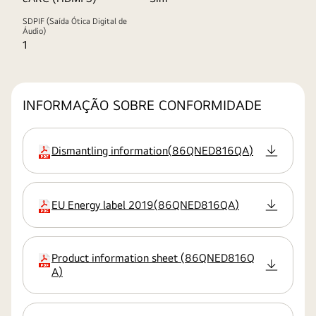
SDPIF (Saída Ótica Digital de
Áudio)
1
INFORMAÇÃO SOBRE CONFORMIDADE
Dismantling information
(
86QNED816QA
)
extensão:pdf
EU Energy label 2019
(
86QNED816QA
)
extensão:pdf
Product information sheet
(
86QNED816Q
extensão:pdf
A
)