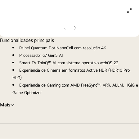
ope
gall
pop
Diapositivo
Diapositivo
anterior
seguinte
Funcionalidades principais
Painel Quantum Dot NanoCell com resolução 4K
Processador α7 Gen5 AI
Smart TV ThinQ™ AI com sistema operativo webOS 22
Experiência de Cinema em formatos Active HDR (HDR10 Pro,
HLG)
Experiência de Gaming com AMD FreeSync™, VRR, ALLM, HGiG e
Game Optimizer
Mais