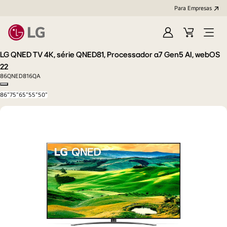
Para Empresas
Iniciar
Cart
Open
sessão
Menu
LG QNED TV 4K, série QNED81, Processador α7 Gen5 AI, webOS
22
86QNED816QA
Copy model name
86"
75"
65"
55"
50"