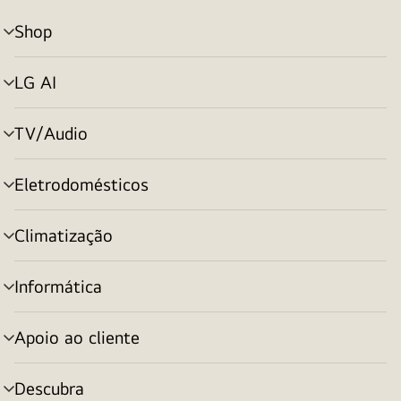
Shop
alternar
menu
LG AI
alternar
menu
TV/Audio
alternar
menu
Eletrodomésticos
alternar
menu
Climatização
alternar
menu
Informática
alternar
menu
Apoio ao cliente
alternar
menu
Descubra
alternar